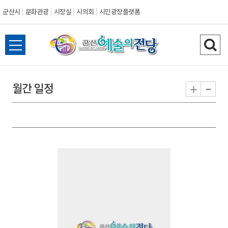
군산시
문화관광
시장실
시의회
시민광장플랫폼
군
전
검
산
체
색
메
하
-
+
월간 일정
시
뉴
기
열
기