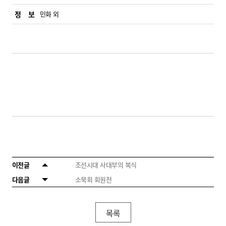
정 보
민화 외
이전글
조선시대 사대부의 복식
다음글
소묵회 회원전
목록