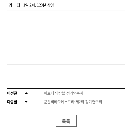
기 타
1일 2회, 120분 상영
이전글
아르더 앙상블 정기연주회
다음글
군산비바오케스트라 제2회 정기연주회
목록