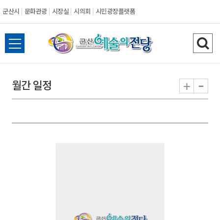
군산시
문화관광
시장실
시의회
시민광장플랫폼
군
전
검
산
체
색
메
하
-
+
월간 일정
시
뉴
기
열
기