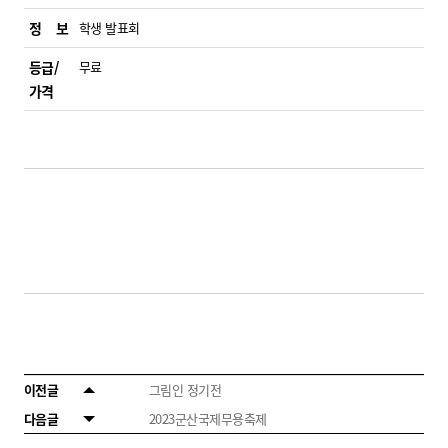
정 보
학생 발표회
등급/
무료
가격
이전글
그림인 정기전
다음글
2023군산국제무용축제