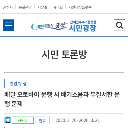
군산시
문화관광
시장실
시의회
시민광장플랫폼
전
검
군
체
색
메
하
뉴
기
시민 토론방
열
산
기
환경/위생
시
배달 오토바이 운행 시 배기소음과 무질서한 운
행 문제
홈
2020. 2. 20~2020. 3. 21
정원희
만료