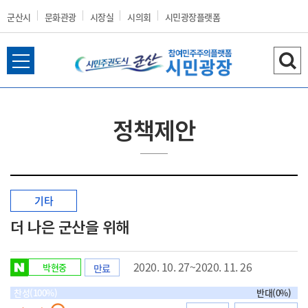
군산시
문화관광
시장실
시의회
시민광장플랫폼
전
검
군
체
색
메
하
뉴
기
정책제안
열
산
기
기타
시
더 나은 군산을 위해
2020. 10. 27~2020. 11. 26
박현중
만료
홈
찬성(100%)
반대(0%)