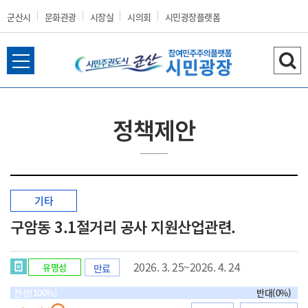
군산시
문화관광
시장실
시의회
시민광장플랫폼
전
검
군
체
색
메
하
뉴
기
정책제안
열
산
기
기타
시
구암동 3.1절거리 공사 지원산업관련.
2026. 3. 25~2026. 4. 24
유명성
만료
홈
찬성(100%)
반대(0%)