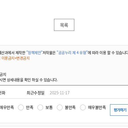
목록
예산과에서 제작한
"정책제안"
저작물은
"공공누리 제 4 유형"
에 따라 이용 할 수 있습니다
적 이용금지+변경금지
 금지
시면 상세내용을 확인 하실 수 있습니다.
전화
최근수정일
2025-11-17
매우만족
만족
보통
불만족
매우불만족