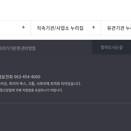
직속기관/사업소 누리집
유관기관 누
찾아오시는길
처리기기운영·관리방침
표전화 063-454-4000
9이상, 파이어 폭스, 크롬, 사파리에 최적화 되어있습니다.
보통신망법에 의해 처벌됨을 유념하시기 바랍니다.