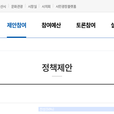
군산시
문화관광
시장실
시의회
시민광장플랫폼
제안참여
참여예산
토론참여
정책제안
찬성(50%)