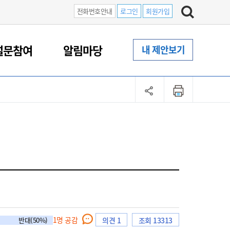
전화번호안내
로그인
회원가입
설문참여
알림마당
내 제안보기
1
명 공감
반대(50%)
의견 1
조회 13313