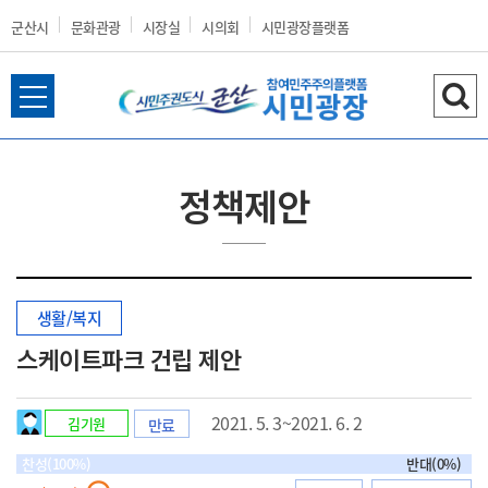
군산시
문화관광
시장실
시의회
시민광장플랫폼
전
검
군
체
색
메
하
뉴
기
정책제안
열
산
기
생활/복지
시
스케이트파크 건립 제안
2021. 5. 3~2021. 6. 2
김기원
만료
홈
찬성(100%)
반대(0%)