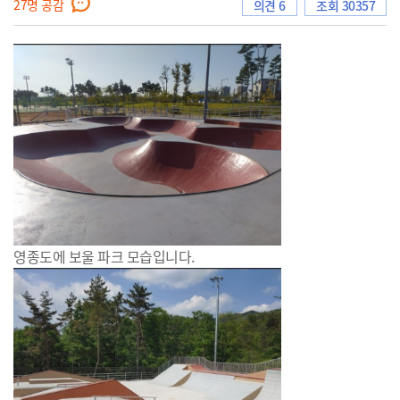
27
명 공감
의견 6
조회 30357
으
로
이
영종도에 보울 파크 모습입니다.
동