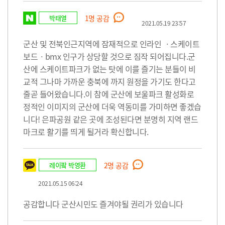
박태열
1
명 공감
2021.05.19 23:57
군산 및 전북인근지역에 잠재적으로 인라인 ㆍ스케이트
보드ㆍbmx 인구가 상당할 것으로 짐작 되어집니다.군
산에 스케이트파크가 없는 탓에 이를 즐기는 분들이 비
교적 그나마 가까운 충북에 까지 원정을 가기도 한다고
줄곧 들어왔습니다.이 참에 군산에 보울파크 활성화로
정적인 이미지의 군산에 더욱 역동미를 가미하면 좋겠습
니다! 은파공원 같은 곳에 조성된다면 분명히 지역 랜드
마크로 활기를 띄게 될거라 확신합니다.
레이팤 박영환
2
명 공감
2021.05.15 06:24
공감합니다 군산시민도 즐겨야될 권리가 있습니다