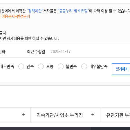
예산과에서 제작한
"정책제안"
저작물은
"공공누리 제 4 유형"
에 따라 이용 할 수 있습니다
적 이용금지+변경금지
 금지
시면 상세내용을 확인 하실 수 있습니다.
전화
최근수정일
2025-11-17
매우만족
만족
보통
불만족
매우불만족
직속기관/사업소 누리집
유관기관 누