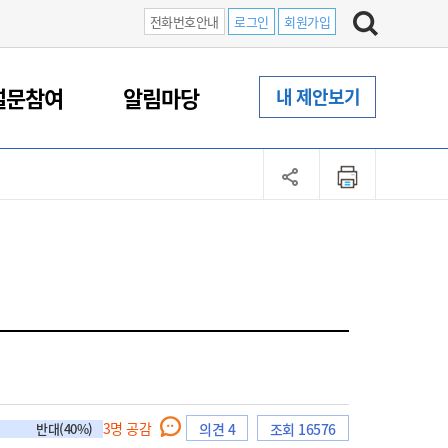
전화번호안내
로그인
회원가입
설문참여
알림마당
내 제안보기
3
명 공감
반대(40%)
의견 4
조회 16576