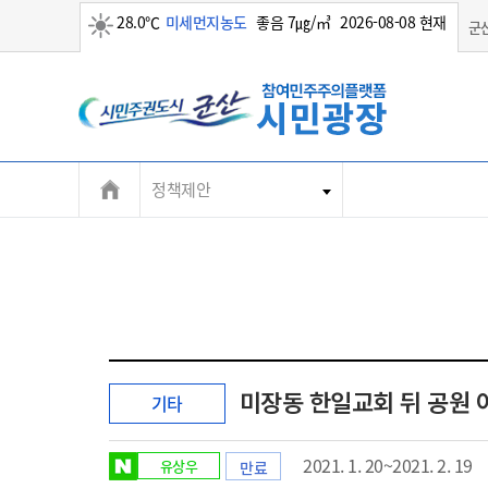
28.0℃
미세먼지농도
좋음 7㎍/㎥
2026-08-08 현재
군
맑음
정책제안
미장동 한일교회 뒤 공원 
기타
2021. 1. 20~2021. 2. 19
유상우
만료