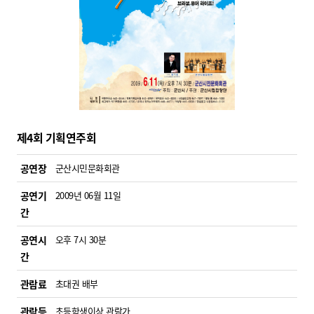
제4회 기획연주회
공연장
군산시민문화회관
공연기
2009년 06월 11일
간
공연시
오후 7시 30분
간
관람료
초대권 배부
관람등
초등학생이상 관람가