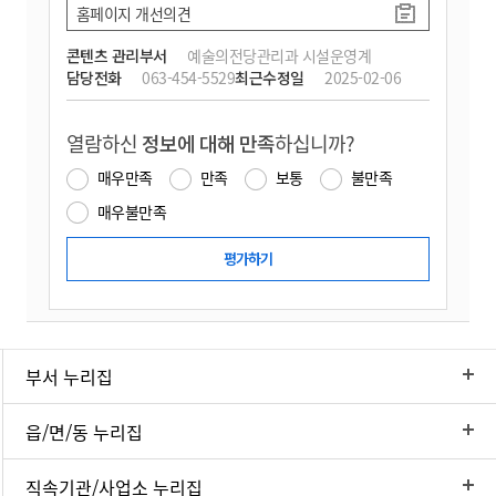
홈페이지 개선의견
콘텐츠 관리부서
예술의전당관리과 시설운영계
담당전화
063-454-5529
최근수정일
2025-02-06
열람하신
정보에 대해 만족
하십니까?
매우만족
만족
보통
불만족
매우불만족
부서 누리집
읍/면/동 누리집
직속기관/사업소 누리집