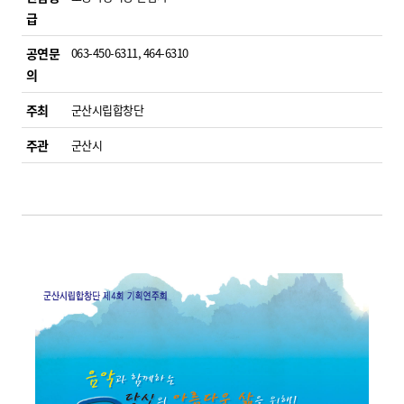
급
공연문
063-450-6311, 464-6310
의
주최
군산시립합창단
주관
군산시