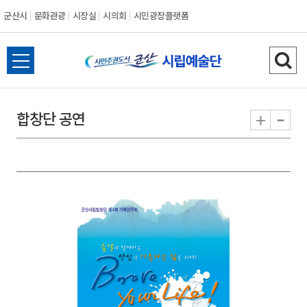
군산시
문화관광
시장실
시의회
시민광장플랫폼
군
전
검
산
체
색
메
하
-
+
합창단 공연
시
뉴
기
열
기