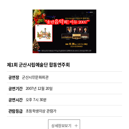
제1회 군산시립예술단 합동연주회
공연장
군산시민문화회관
공연기간
2007년 12월 20일
공연시간
오후 7시 30분
관람등급
초등학생이상 관람가
상세정보보기