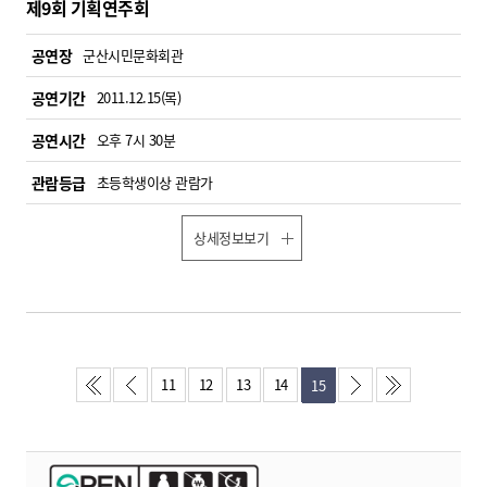
제9회 기획연주회
공연장
군산시민문화회관
공연기간
2011.12.15(목)
공연시간
오후 7시 30분
관람등급
초등학생이상 관람가
상세정보보기
11
12
13
14
15