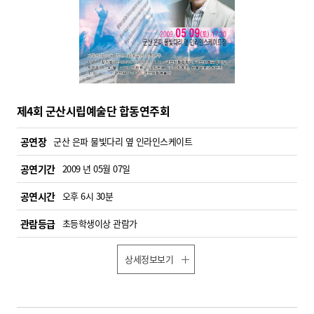
제4회 군산시립예술단 합동연주회
공연장
군산 은파 물빛다리 옆 인라인스케이트
공연기간
2009 년 05월 07일
공연시간
오후 6시 30분
관람등급
초등학생이상 관람가
상세정보보기