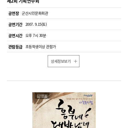
제2회 기획연주회
공연장
군산시민문화회관
공연기간
2007. 9.15(토)
공연시간
오후 7시 30분
관람등급
초등학생이상 관람가
상세정보보기