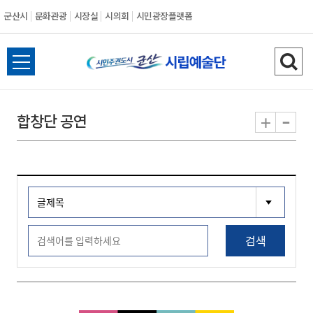
군산시
문화관광
시장실
시의회
시민광장플랫폼
군
전
검
산
체
색
메
하
-
+
합창단 공연
시
뉴
기
열
기
검색