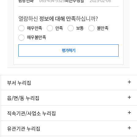
담당전화
063-454-5529
최근수정일
2025-02-06
열람하신
정보에 대해 만족
하십니까?
매우만족
만족
보통
불만족
매우불만족
부서 누리집
읍/면/동 누리집
직속기관/사업소 누리집
유관기관 누리집