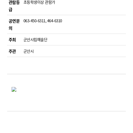
관람등
초등학생이상 관람가
급
공연문
063-450-6311, 464-6310
의
주최
군산시립예술단
주관
군산시