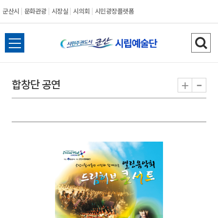
군산시
문화관광
시장실
시의회
시민광장플랫폼
군
전
검
산
체
색
메
하
-
+
합창단 공연
시
뉴
기
열
기