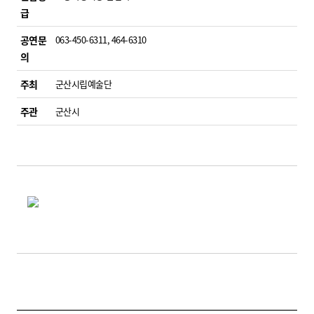
급
공연문
063-450-6311, 464-6310
의
주최
군산시립예술단
주관
군산시