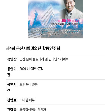
제4회 군산시립예술단 합동연주회
공연장
군산 은파 물빛다리 옆 인라인스케이트
공연기
2009 년 05월 07일
간
공연시
오후 6시 30분
간
관람료
초대권 배부
관람등
초등학생이상 관람가