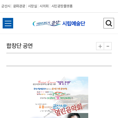
군산시
문화관광
시장실
시의회
시민광장플랫폼
군
전
검
산
체
색
메
하
-
+
합창단 공연
시
뉴
기
열
기