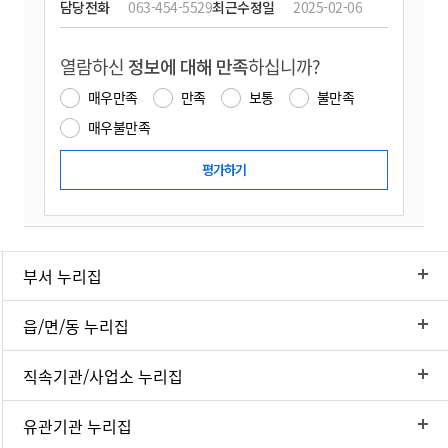
담당전화
063-454-5529
최근수정일
2025-02-06
열람하신
정보에 대해 만족
하십니까?
매우만족
만족
보통
불만족
매우불만족
부서 누리집
읍/면/동 누리집
직속기관/사업소 누리집
유관기관 누리집