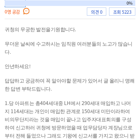
토론형
0%
0
명 공감
의견 0
조회 5223
으
.
귀청의 무궁한 발전을기원합니다
무더운 날씨에 수고하시는 임직원 여러분들의 노고가 많습니
로
다.
안년하세요!
답답하고 궁금하여 꼭 알아야할 문제가 있어서 글 올리니 명쾌
이
한 답변 부탁드립니다.
1.
404
LH
290
당 아파트는 총
세대중
에서
세대 매입하고 나머
114
150
지
세대는 개인이 매입한 관계로
세대 미만이라하여
동
비의무단지라는 것을 매입이 끝나고 입주자대표회의를 구성
하여 신고하러 귀청에 방문하였을 때 업무담당자 계장님으로
부터 전해 들었으나 그래도 기왕에 신고서를 가지고 왔으니 받