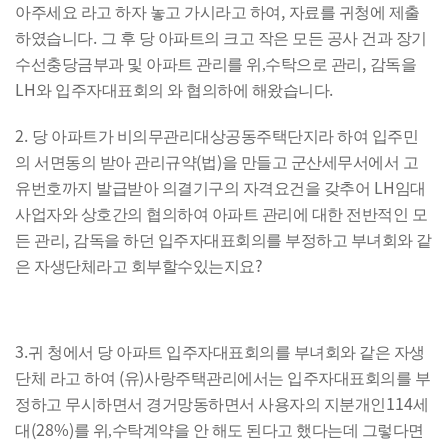
,
아주세요 라고 하자 놓고 가시라고 하여
자료를 귀청에 제출
.
하였습니다
그 후 당 아파트의 크고 작은 모든 공사 건과 장기
,
수선충당금부과 및 아파트 관리를 위,수
탁으로 관리
감독을
LH
.
와 입주자대표회의 와 협의하에 해왔습니다
2.
당 아파트가 비의무관리대상공동주택단지라 하여 입주민
(
)
의 서면동의 받아 관리규약
법
을 만들고 군산세무서에서 고
LH
유번호까지 발급받아 의결기구의 자격요건을 갖추어
임대
사업자와 상호간의 협의하여 아파트 관리에 대한 전반적인 모
,
든 관리
감독을 하던 입주자대표회의를 부정하고 부녀회와 같
?
은 자생단체라고 회부할수있는지요
3.
귀 청에서 당 아파트 입주자대표회의를 부녀회와 같은 자생
(
)
단체 라고 하여
유
사랑주택관리에서는 입주자대표회의를 부
114
정하고 무시하면서 경거망동하면서 사용자의 지분개인
세
(28%)
대
를 위,수
탁계약을 안 해도 된다고 했다는데 그렇다면