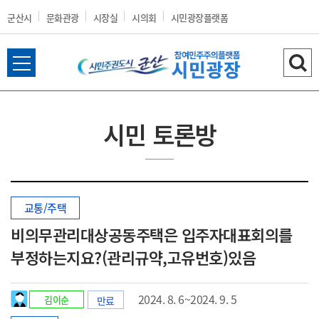
군산시
문화관광
시장실
시의회
시민광장플랫폼
전
검
군
체
색
메
하
뉴
기
시민 토론방
열
산
기
교통/주택
시
비의무관리대상공동주택은 입주자대표회의를
부정하는지요?(관리규약,고유번호)있음
홈
2024. 8. 6~2024. 9. 5
김이순
만료