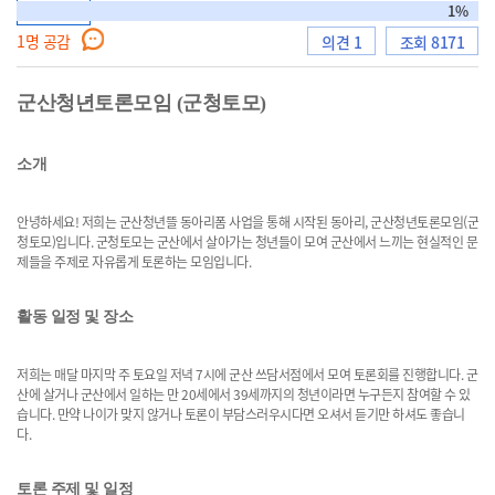
토론형
1%
1
명 공감
의견 1
조회 8171
으
군산청년토론모임 (군청토모)
소개
로
안녕하세요! 저희는 군산청년뜰 동아리폼 사업을 통해 시작된 동아리, 군산청년토론모임(군
청토모)입니다. 군청토모는 군산에서 살아가는 청년들이 모여 군산에서 느끼는 현실적인 문
제들을 주제로 자유롭게 토론하는 모임입니다.
이
활동 일정 및 장소
저희는 매달 마지막 주 토요일 저녁 7시에 군산 쓰담서점에서 모여 토론회를 진행합니다. 군
산에 살거나 군산에서 일하는 만 20세에서 39세까지의 청년이라면 누구든지 참여할 수 있
동
습니다. 만약 나이가 맞지 않거나 토론이 부담스러우시다면 오셔서 듣기만 하셔도 좋습니
다.
토론 주제 및 일정