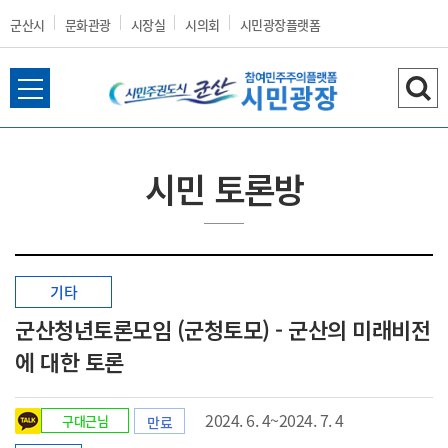
군산시
문화관광
시장실
시의회
시민광장플랫폼
전
검
군
체
색
메
하
뉴
기
시민 토론방
열
산
기
기타
시
군산청년토론모임 (군청토모) - 군산의 미래비전
에 대한 토론
홈
2024. 6. 4~2024. 7. 4
구대근님
만료