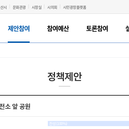
군산시
문화관광
시장실
시의회
시민광장플랫폼
제안참여
참여예산
토론참여
정책제안
전소 앞 공원
찬성(100%)