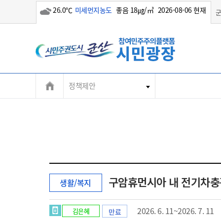
26.0℃
미세먼지농도
좋음 18㎍/㎥
2026-08-06 현재
흐림
정책제안
구암휴먼시아 내 전기차충
생활/복지
2026. 6. 11~2026. 7. 11
김은혜
만료