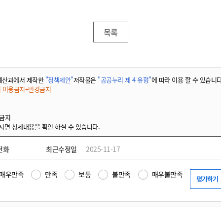
목록
예산과에서 제작한
"정책제안"
저작물은
"공공누리 제 4 유형"
에 따라 이용 할 수 있습니다
적 이용금지+변경금지
 금지
시면 상세내용을 확인 하실 수 있습니다.
전화
최근수정일
2025-11-17
매우만족
만족
보통
불만족
매우불만족