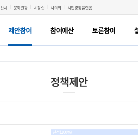
군산시
문화관광
시장실
시의회
시민광장플랫폼
제안참여
참여예산
토론참여
정책제안
찬성(100%)