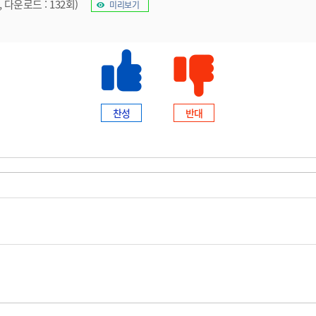
, 다운로드 : 132회)
미리보기
찬성
반대