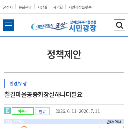
군산시
문화관광
시장실
시의회
시민광장플랫폼
전
검
군
체
색
메
하
뉴
기
정책제안
열
산
기
환경/위생
시
철길마을공중화장실하나더필요
2026. 6. 11~2026. 7. 11
이수림
만료
홈
찬성(100%)
반대(0%)