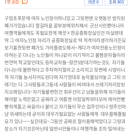
1
명 공감
의견 0
조회 805
구암초후문에 여자 노인정이하나있고 그뒷편엔 오랫동안 방치된
으
폐가가있습니다 철길마을 끝부분에위치해서 군산시민뿐아니라
여행객들에게도 꼭필요한게 깨끗ㅈ한공중화장실인건 아실텐데
딱 그 여자노인정 자리가 공중화장실로 딱 적격이라생각하거든요
보기흉한뒷편 폐가도 가려줄겸도해서~게다가 여자전용노인정이
로
라하는곳 다니는 노인들이 하나같이 이기적이고 불평분자들이라
번연히 학교앞인데도 등하교차들~잠깐5분대기하는것도 자기들
다니는데 불편하다고 주차하지말라고 소리치고 뒷편에 시땅이니
까 자기들 농사지어도된다며 자기멋대로 농작물심어놓고 그뒤 쓰
이
레기는 다 그사람들과그동네 사람들이 버려대서 쓰레기처리장된
지오래입니다~자기들불편한건 최우선이고 남들을위해 자기들이
해야할 노력은없고 공짜라고 여름엔 아침일찍부터모여 에어컨빵
빵하게틀고 싸움이나 붙이고 자기들이 무슨 집주인이나 땅주인마
동
냥 위세떠는데 굳이꼭 대우가필요없는 사람들에게 대우를해줄필
요가 있나~~~싶은데요~그동안 공짜로 잘이용해먹었다고 그땅과
장소가 자기것은아닌데 일반시민들이나 여행객들 조차 밀어내는