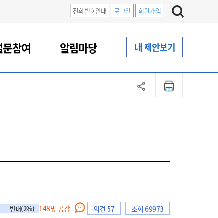
전화번호안내
로그인
회원가입
설문참여
알림마당
내 제안보기
148
명 공감
반대(2%)
의견 57
조회 69973