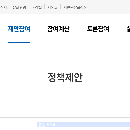
군산시
문화관광
시장실
시의회
시민광장플랫폼
제안참여
참여예산
토론참여
정책제안
찬성(98%)