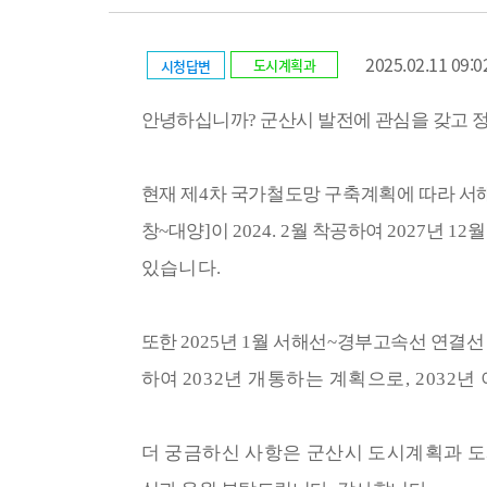
2025.02.11 09:0
도시계획과
시청답변
안녕하십니까
?
군산시 발전에 관심을 갖고 
현재 제
4
차 국가철도망 구축계획에 따라 서
창
~
대양
]
이
2024. 2
월 착공하여
2027
년
12
월
있습니다
.
또한
2025
년
1
월 서해선
~
경부고속선 연결선
하여
2032
년 개통하는 계획으로
, 2032
년
더 궁금하신 사항은 군산시 도시계획과 