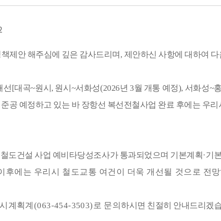
2
정책제안 해주심에 깊은 감사드리며
,
제안하신 사항에 대하여 다
해선
[
대곡
~
원시
,
원시
~
서화성
(2026
년
3
월 개통 예정
),
서화성
~
 준공 예정하고 있는 바 장항선 복선전철사업 완료 후에는 우
 철도건설 사업 예비
타당성조사가
통과되었으며 기본계획
·
기
 이후에는 우리시 철도교통 여건이 더욱 개선될 것으로
전망
도시계획계
(063-454-3503)
로 문의
하시면 친절히 안내드리겠