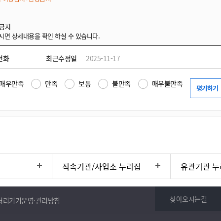
 금지
시면 상세내용을 확인 하실 수 있습니다.
전화
최근수정일
2025-11-17
매우만족
만족
보통
불만족
매우불만족
직속기관/사업소 누리집
유관기관 누
찾아오시는길
처리기기운영·관리방침