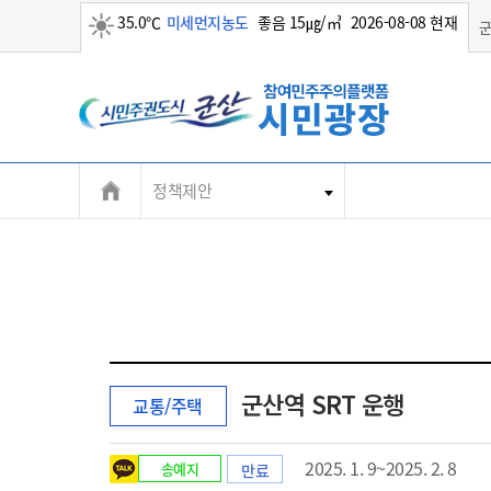
35.0℃
미세먼지농도
좋음 15㎍/㎥
2026-08-08 현재
맑음
정책제안
군산역 SRT 운행
교통/주택
2025. 1. 9~2025. 2. 8
송예지
만료