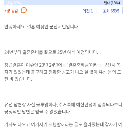
찬성(88%)
반대(13%)
7
명 공감
의견 1
조회 6595
으
안녕하세요. 결혼 예정인 군산시민입니다.
로
24년부터 결혼준비를 끝으로 25년 예식 예정입니다.
청년결혼이 이슈인 23년 24년에는 '결혼축하금'이라는 군산시 복
지가 있었는데 불구하고 정확한 공고가 나오 질 않아 유선 문의 드
이
린 바 있습니다.
동
유선 답변상 사실 불투명하다, 주거쪽에 예산편성이 집중되다보니
긍정적인 답변은 받을 수 없었습니다.
기사도 나오고 여기저기 시행할꺼라는 글도 올라왔는데 갑자기 예