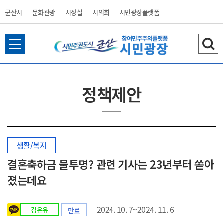
군산시
문화관광
시장실
시의회
시민광장플랫폼
전
검
군
체
색
메
하
뉴
기
정책제안
열
산
기
생활/복지
시
결혼축하금 불투명? 관련 기사는 23년부터 쏟아
졌는데요
홈
2024. 10. 7~2024. 11. 6
김은유
만료