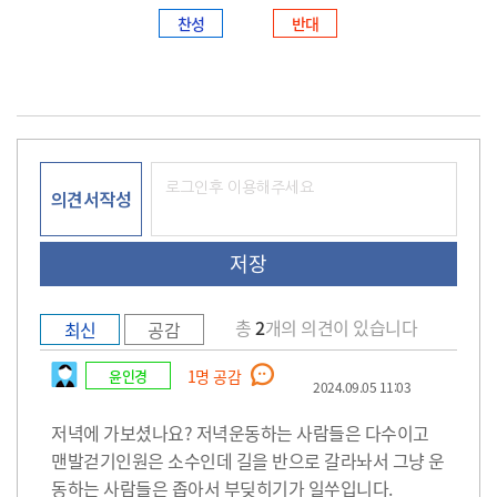
찬성
반대
의견서작성
총
2
개의 의견이 있습니다
최신
공감
윤인경
1
명 공감
2024.09.05 11:03
저녁에 가보셨나요? 저녁운동하는 사람들은 다수이고
맨발걷기인원은 소수인데 길을 반으로 갈라놔서 그냥 운
동하는 사람들은 좁아서 부딪히기가 일쑤입니다.