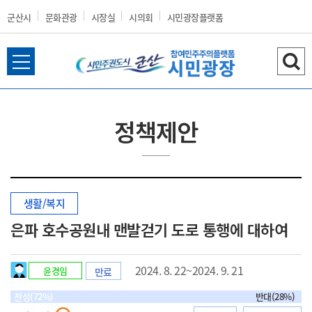
군산시
문화관광
시장실
시의회
시민광장플랫폼
전
검
군
체
색
메
하
뉴
기
정책제안
열
산
기
생활/복지
시
은파 호수공원내 맨발걷기 도로 통행에 대하여
2024. 8. 22~2024. 9. 21
윤경임
만료
홈
찬성(72%)
반대(28%)