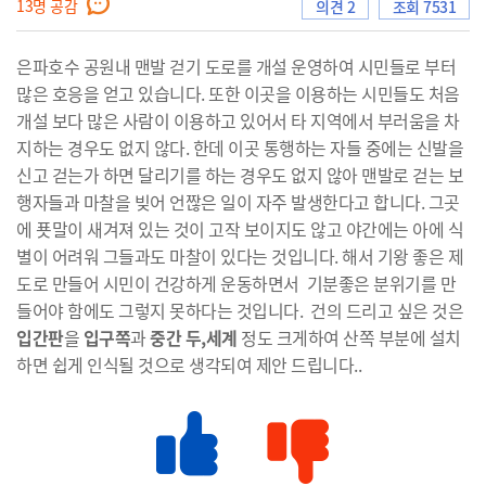
13
명 공감
의견 2
조회 7531
은파호수 공원내 맨발 걷기 도로를 개설 운영하여 시민들로 부터
으
많은 호응을 얻고 있습니다. 또한 이곳을 이용하는 시민들도 처음
개설 보다 많은 사람이 이용하고 있어서 타 지역에서 부러움을 차
지하는 경우도 없지 않다. 한데 이곳 통행하는 자들 중에는 신발을
신고 걷는가 하면 달리기를 하는 경우도 없지 않아 맨발로 걷는 보
로
행자들과 마찰을 빚어 언짢은 일이 자주 발생한다고 합니다. 그곳
에 푯말이 새겨져 있는 것이 고작 보이지도 않고 야간에는 아에 식
별이 어려워 그들과도 마찰이 있다는 것입니다. 해서 기왕 좋은 제
도로 만들어 시민이 건강하게 운동하면서 기분좋은 분위기를 만
이
들어야 함에도 그렇지 못하다는 것입니다. 건의 드리고 싶은 것은
입간판
을
입구쪽
과
중간 두,세계
정도 크게하여 산쪽 부분에 설치
하면 쉽게 인식될 것으로 생각되여 제안 드립니다..
동