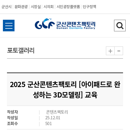
군산시
문화관광
시장실
시의회
시민광장플랫폼
인구정책
전
검
체
색
메
하
-
+
포토갤러리
뉴
기
열
기
2025 군산콘텐츠팩토리 [아이패드로 완
성하는 3D모델링] 교육
작성자
콘텐츠팩토리
작성일
25.12.01
조회수
501