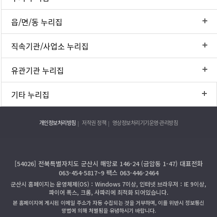
읍/면/동 누리집
직속기관/사업소 누리집
유관기관 누리집
기타 누리집
개인정보처리방침
저작권 정책
영상정보처리기기운영·관리방침
[54026] 전북특별자치도 군산시 해망로 146-24 (금암동 1-47) 대표전화
063-454-5817~9 팩스 063-446-2464
군산시 홈페이지는 운영체제(OS)：Windows 7이상, 인터넷 브라우저：IE 9이상,
파이어 폭스, 크롬, 사파리에 최적화 되어있습니다.
본 홈페이지에 게시된 이메일 주소가 자동 수집되는 것을 거부하며, 이를 위반시 정보통신
망법에 의해 처벌됨을 유념하시기 바랍니다.