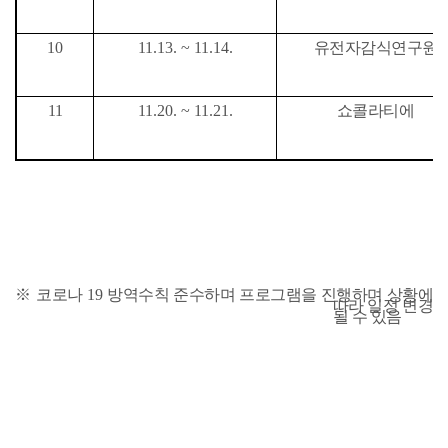
10
11.13. ~ 11.14.
유전자감식연구원
11
11.20. ~ 11.21.
쇼콜라티에
※
코로나
19
방역수칙 준수하며 프로그램을 진행하며 상황에
따라 일정 변경
될 수 있음