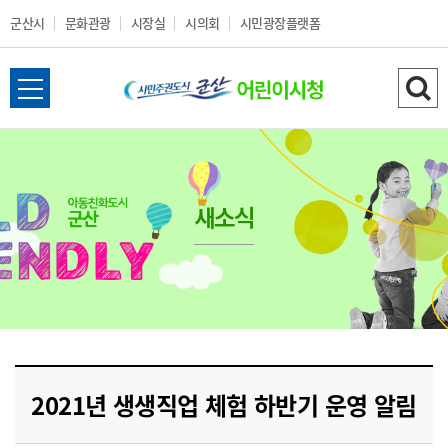
군산시
문화관광
시장실
시의회
시민광장플랫폼
군
전
검
산
체
색
메
하
시
뉴
기
열
새소식
어
기
린
이
시
2021년 생생직업 체험 하반기 운영 알림
청