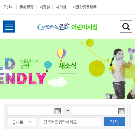
군산시
문화관광
시장실
시의회
시민광장플랫폼
군
전
검
산
체
색
메
하
시
뉴
기
열
새소식
어
기
린
이
시
검
검
~
색
색
청
시
종
작
료