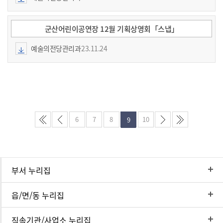
군산어린이공연장 12월 기획상영회「스냅」
예술의전당관리과
23.11.24
6
7
8
10
9
부서 누리집
읍/면/동 누리집
직속기관/사업소 누리집