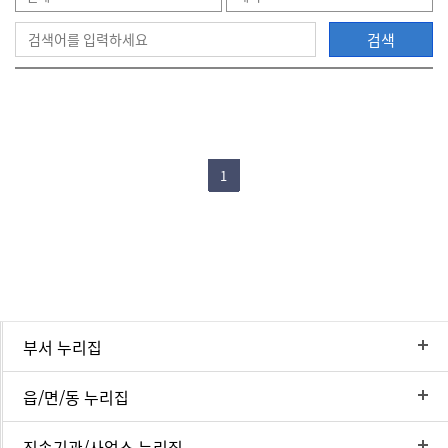
검색
으
로
1
이
부서 누리집
동
읍/면/동 누리집
직속기관/사업소 누리집