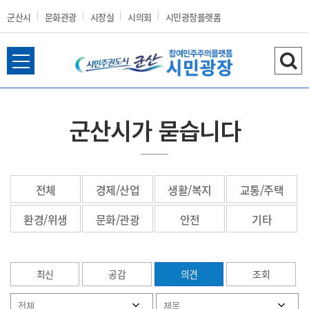
군산시
문화관광
시장실
시의회
시민광장플랫폼
전
검
군
체
색
메
하
뉴
기
군산시가 묻습니다
열
산
기
전체
경제/산업
생활/복지
교통/주택
시
환경/위생
문화/관광
안전
기타
최신
공감
의견
조회
홈