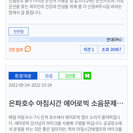
산출장도 끝나 더이상 군산역 이용할 일 없으나,26만 군산시민과, 미항
군산을 찾는 외지인의 건강과 안녕을 위해 좀 더 신경써주시길 바라는
맘에서 글 올립니다.
찬반형
찬성(100%)
반대(0%)
의견 1
조회 20067
3명 참여
환경/위생
만료
김인철
2022-09-24~2022-10-24
은파호수 아침시간 에어로빅 소음문제 해결을 위한 논의.
매일 아침 6시~7시 은파 호수에서 에어로빅 엠프 소리가 울려퍼집니
다. 에어로빅 강사님이 마이크를 사용해 구령을 하십니다. 공공장소에
서 운동을 하는 것은 좋은 일이지만, 특히 아침시간에앰프와 마이크를