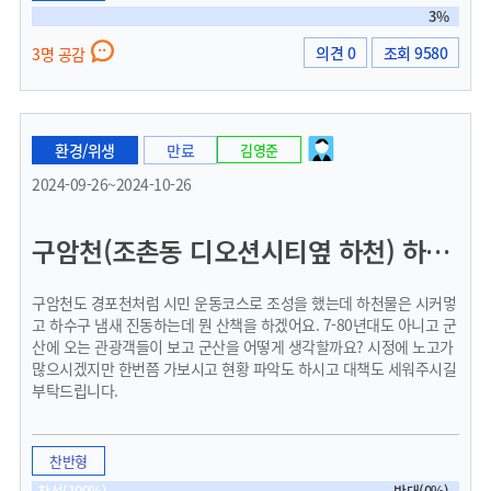
3%
의견 0
조회 9580
3명 공감
환경/위생
만료
김영준
2024-09-26~2024-10-26
구암천(조촌동 디오션시티옆 하천) 하수구 냄새
구암천도 경포천처럼 시민 운동코스로 조성을 했는데 하천물은 시커멓
고 하수구 냄새 진동하는데 뭔 산책을 하겠어요. 7-80년대도 아니고 군
산에 오는 관광객들이 보고 군산을 어떻게 생각할까요? 시정에 노고가
많으시겠지만 한번쯤 가보시고 현황 파악도 하시고 대책도 세워주시길
부탁드립니다.
찬반형
찬성(100%)
반대(0%)