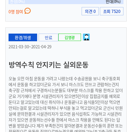
찬성(0%)
반대(0%)
의견 0
조회 7520
0명 참여
환경/위생
만료
김영광
2021-03-30~2021-04-29
방역수칙 안지키는 실외운동
오늘 오전 아침 운동을 가려고 나왔는데 수송공원을 보니 축구동호회
에서 운동을 하고있더군요 가서 보니 마스크도 안쓰고 관람하는건지
축구장 근처에서 구경하시는분들도 대부분 마스크를 착용 한하고 있더
군요 거기에다 분명 시설관리자가 있으면5인이상 집합금지를 예외로
둔다고 알고있는데 대신 취식이나 운동끝나고 음식을5인이상 먹으면
안되는걸로 알고있는데 떡하니 부식을 놓고 먹고있더군요 군산시 민원
실에 문의한결과 시설관리자가 있으면 음식섭취도 가능하고 시설관리
자가 있으면 운동하는선수들 한에서 마스크 착용을 안해도 된다는 답
변을 받았습니다 제가 부족한건지 알아본결과 운동선수들의 훈련 또는
전문적으로 운동을 직업으로하는경우를 예외하고는(조기축구등 동호