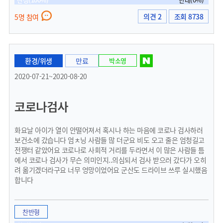
의견 2
조회 8738
5명 참여
환경/위생
만료
박소영
2020-07-21~2020-08-20
코로나검사
화요날 아이가 열이 안떨어져서 혹시나 하는 마음에 코로나 검사하러
보건소에 갔습니다 엄ㅊ닝 사람들 많 더군요 비도 오고 줄은 엄청길고
전쟁터 같았어요 코로나로 사회적 거리를 두라면서 이 많은 사람들 틈
에서 코로나 검사가 무슨 의미인지..의심되서 검사 받으러 갔다가 오히
려 옮기겠더라구요 너무 엉망이었어요 군산도 드라이브 쓰루 실시했음
합니다
찬반형