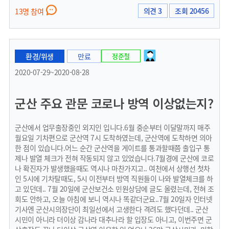
의견 3
조회 20456
13명 참여
환경/위생
만료
정준철
2020-07-29~2020-08-28
군산 주요 관문 코로나 방역 이상없는지?
군산에서 업무출장중인 외지인 입니다.6월 중순부터 이달말까지 매주
월요일 기차편으로 군산역 7시 도착하였는데, 군산역에 도착하면 의아
한 점이 있습니다.어느 순간 군산역을 게이트를 통과할때쯤 출입구 통
제나 발열 체크가 전혀 작동되지 않고 있었습니다.7월경에 군산에 코로
나 확진자가 발생했을때도 역시나 마찬가지고.. 여천에서 상행선 첫차
인 5시에 기차탈때도, 5시 이전부터 방역 직원들이 나와 발열체크를 하
고 있던데.. 7월 20일에 군산보건소 민원상담에 글도 올렸는데, 전혀 조
회도 안하고, 오늘 아침에 보니 역시나 똑같더군요..7월 20일자 인터넷
기사엔 군산시의장단이 최일선에서 고생한다 격려도 했다던데.. 군산
시민이 아니라 더이상 감나라 대추나라 할 입장도 아니고, 이번주면 군