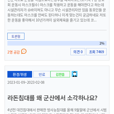
회 운동시 마스크필수) 마스크를 착용하고 운동을 해야한다고 하는데
시설관리자가 슈바이쳐도 아니고 무슨 시설관리자만 있음 동호인들 운
동하는데도 마스크를 안써도 된다하니 이게 맞는건지 궁금하네요 저또
한 운동을 좋아해서 10년가까이 실외체육을 즐기고 있는데 코...
토론형
2%
의견 0
조회 7469
2명 공감
환경/위생
만료
김한음
2023-01-09~2023-02-08
라돈침대를 왜 군산에서 소각하나요?
4년전 대진침대에서 판매한 방사능침대를 올해 9월말에 군산에서 시범