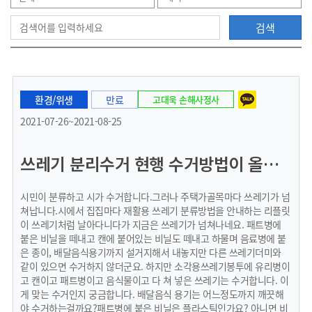
검색
으
환경/위생
만료
고대욱 손해사정사
로
2021-07-26~2021-08-25
쓰레기 분리수거 현행 수거방법이 올바른가요?
이
시민이 분류하고 시가 수거합니다.그러나 주택가골목마다 쓰레기가 넘
쳐납니다.시에서 집집마다 재활용 쓰레기 분류방법을 안내하는 리플릿
이 쓰레기처럼 날아다니다가 지금은 쓰레기가 넘쳐나네요. 패트병에
붙은 비닐을 떼내고 캔에 붙어있는 비닐도 떼내고 하물며 음료병에 붙
동
은 종이, 배달음식용기까지 설거지해서 내놓지만 다른 쓰레기더미와
같이 있으면 수거하지 않더군요. 하지만 소각용쓰레기봉투에 유리병이
고 캔이고 패트병이고 음식물이고 다 쳐 넣은 쓰레기는 수거합니다. 이
게 맞는 수거인지 궁금합니다. 배달음식 용기는 어느정도까지 깨끗해
야 수거하는걸까요?패트병에 붙은 비닐은 플라스틱인가요? 아니면 비