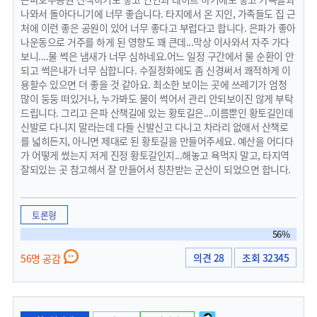
나와서 돌아다니기에 너무 좋습니다. 타지에서 온 지인, 가족들도 집 근
처에 이런 좋은 공원이 있어 너무 좋다고 부럽다고 합니다. 은파가 좋아
나운동으로 거주를 하게 된 영향도 꽤 큰데...막상 이사와서 자주 가다
보니....물 썩은 냄새가 너무 심하네요.어느 일정 구간에서 물 순환이 안
되고 썩은내가 너무 심합니다. 수질정화에도 좀 신경써서 쾌적하게 이
용할수 있으면 더 좋을 것 같아요. 최소한 보이는 곳에 쓰레기가 엄청
많이 둥둥 떠있거나, 누가봐도 물이 썩어서 관리 안되보이진 않게 부탁
드립니다. 그리고 은파 산책길에 있는 황토길은...이름뿐인 황토길인데
신발로 다니지 말라는데 다들 신발신고 다니고 차라리 없애서 산책로
를 넓히든지, 아니면 제대로 된 황토길을 만들어주세요. 예산을 어디다
가 어떻게 썼는지 저게 진정 황토길인지...해놓고 욕먹지 말고, 타지역
잘되있는 곳 참고해서 잘 만들어서 칭찬받는 군산이 되었으면 합니다.
토론형
56%
의견 28
조회 32345
56명 공감