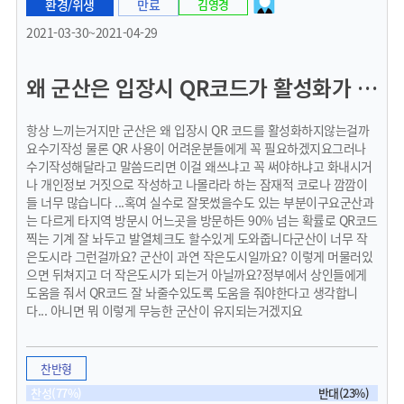
환경/위생
만료
김영경
2021-03-30~2021-04-29
왜 군산은 입장시 QR코드가 활성화가 안되는지에 대한 의문
항상 느끼는거지만 군산은 왜 입장시 QR 코드를 활성화하지않는걸까
요수기작성 물론 QR 사용이 어려운분들에게 꼭 필요하겠지요그러나
수기작성해달라고 말씀드리면 이걸 왜쓰냐고 꼭 써야하냐고 화내시거
나 개인정보 거짓으로 작성하고 나몰라라 하는 잠재적 코로나 깜깜이
들 너무 많습니다 ...혹여 실수로 잘못썼을수도 있는 부분이구요군산과
는 다르게 타지역 방문시 어느곳을 방문하든 90% 넘는 확률로 QR코드
찍는 기계 잘 놔두고 발열체크도 할수있게 도와줍니다군산이 너무 작
은도시라 그런걸까요? 군산이 과연 작은도시일까요? 이렇게 머물러있
으면 뒤쳐지고 더 작은도시가 되는거 아닐까요?정부에서 상인들에게
도움을 줘서 QR코드 잘 놔줄수있도록 도움을 줘야한다고 생각합니
다... 아니면 뭐 이렇게 무능한 군산이 유지되는거겠지요
찬반형
찬성(77%)
반대(23%)