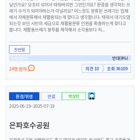
닐인가요? 모조리 섞어서 태워버리면 그만인가요? 환경을 생각하는 쓰
레기 수거가 되어야하는거 아닐까요? 어느정도 분류된 쓰레기는 업체
에서 자체분류해서 재활용되는게 맞다고 생각합니다. 태워서 대기오염
되는것 보단 시민의 세금으로 재활용분류 인원을 확충하는게 맞다고
봅니다. 재활용쓰레기 봉투를 제작해서 소각용보다 저...
찬반형
찬성(92%)
반대(8%)
의견 10
조회 36109
24명 참여
환경/위생
만료
박상민
2025-06-19~2025-07-19
은파호수공원
은파호수공원 산책하기도 좋고 연인과 데이트 하기에도 좋고 가족들과