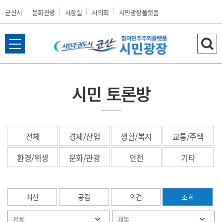
군산시
문화관광
시장실
시의회
시민광장플랫폼
전
검
군
체
색
메
하
뉴
기
시민 토론방
열
산
기
전체
경제/산업
생활/복지
교통/주택
시
환경/위생
문화/관광
안전
기타
최신
공감
의견
조회
홈