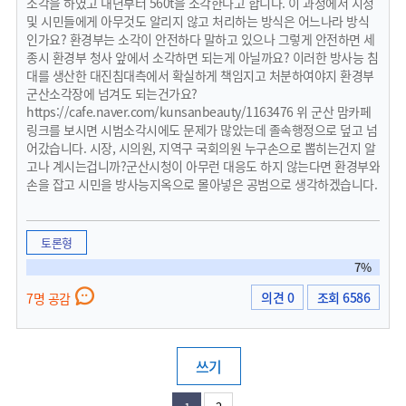
소각을 하였고 내년부터 560t을 소각한다고 합니다. 이 과정에서 시청
및 시민들에게 아무것도 알리지 않고 처리하는 방식은 어느나라 방식
인가요? 환경부는 소각이 안전하다 말하고 있으나 그렇게 안전하면 세
종시 환경부 청사 앞에서 소각하면 되는게 아닐까요? 이러한 방사능 침
대를 생산한 대진침대측에서 확실하게 책임지고 처분하여야지 환경부
군산소각장에 넘겨도 되는건가요?
https://cafe.naver.com/kunsanbeauty/1163476 위 군산 맘카페
링크를 보시면 시범소각시에도 문제가 많았는데 졸속행정으로 덮고 넘
어갔습니다. 시장, 시의원, 지역구 국회의원 누구손으로 뽑히는건지 알
고나 계시는겁니까?군산시청이 아무런 대응도 하지 않는다면 환경부와
손을 잡고 시민을 방사능지옥으로 몰아넣은 공범으로 생각하겠습니다.
토론형
7%
의견 0
조회 6586
7명 공감
쓰기