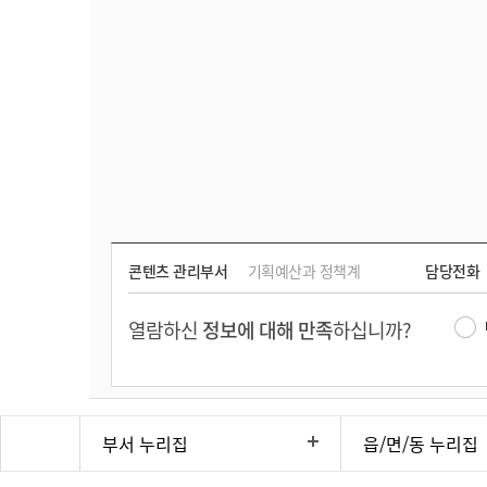
용
을
확
인
하
실
수
있
습
니
다.
콘텐츠 관리부서
기획예산과 정책계
담당전화
열람하신
정보에 대해 만족
하십니까?
부서 누리집
읍/면/동 누리집