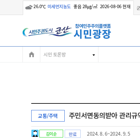
26.0℃
미세먼지농도
좋음 28㎍/㎥
2026-08-06 현재
흐림
시민 토론방
군
산
시
청
기
주민서면동의받아 관리규
교통/주택
획
예
산
2024. 8. 6~2024. 9. 5
김이순
만료
과