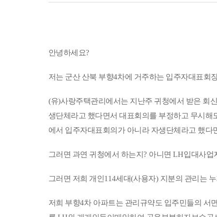
정
책
계
에
서
제
안녕하세요
?
작
한
"시
저는 군산 산북 부향
4
차에 거주하는 입주자대표회장
민
토
론
(
유
)
사랑주택관리에서는 지난주 귀청에서 받은 회신
방"
저
생단체라고 했다면서 대표회의를 부정하고 무시해도
작
물
에서 입주자대표회의가 아니라 자생단체라고 했다
은
"공
그러면 과연 귀청에서 하는지
?
아니면
LH
입대사업자
공
누
리
그러면 저희 개인
114
세대
(
사용자
)
지분의 관리는 
제
4
유
저희 부향
4
차 아파트는 관리규약도 입주민들의 서
형"
에