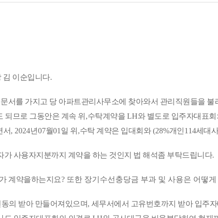
 김 이순입니다
.
문서를 가지고 당 아파트관리사무소에 찾아와서 관리직원들을 불
 되므로 그동안은 계속 위
,
수탁계약을
LH
와 별도로 입주자대표회
면서
, 2024
년
07
월
01
일 위
,
수탁 계약은 입대회와
(28%
개인
114
세대
가 사용자지분까지 계약을 하는 것인지 법 해석좀 부탁드립니다
.
누가 계약을하는지요
? 또한 장기수선충당금 부과 및 사용은 어떻게
면동의 받아 만들어져있으며,
세무서에서 고유번호까지 받아 입주