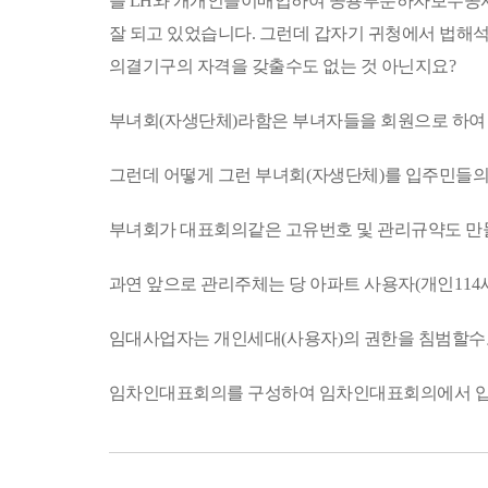
를 LH와 개개인들이매입하여 공용부분하자보수공사
따
라
잘 되고 있었습니다. 그런데 갑자기 귀청에서 법
이
의결기구의 자격을 갖출수도 없는 것 아닌지요
?
용
할
수
부녀회
(
자생단체
)
라함은 부녀자들을 회원으로 하여 
있
습
니
그런데 어떻게 그런 부녀회
(
자생단체
)
를 입주민들의
다.
제
부녀회가 대표회의같은 고유번호 및 관리규약도 만
4
유
형:
과연 앞으로 관리주체는 당 아파트 사용자
(
개인
114
출
처
임대사업자는 개인세대
(
사용자
)
의 권한을 침범할수
표
시
+상
임차인대표회의를 구성하여 임차인대표회의에서 입
업
적
이
용
금