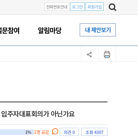
전화번호안내
로그인
회원가입
설문참여
알림마당
내 제안보기
 입주자대표회의가 아닌가요
1
명 공감
1%
의견 0
조회 4307