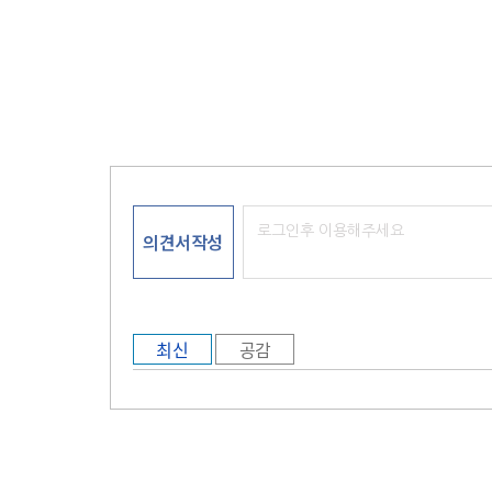
지
+변
경
금
지
출
처
표
시
비
상
의견서작성
업
적
이
용
만
최신
공감
가
능
변
형
등
2
차