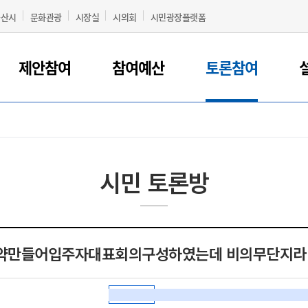
군산시
문화관광
시장실
시의회
시민광장플랫폼
제안참여
참여예산
토론참여
시민 토론방
약만들어입주자대표회의구성하였는데 비의무단지라
토론형