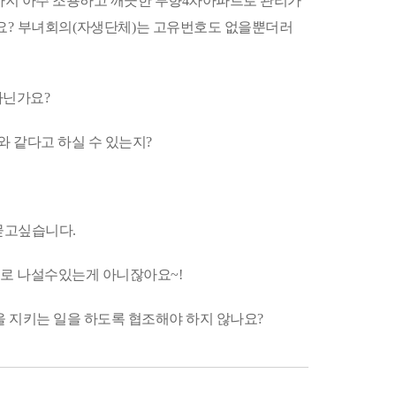
지 아주 조용하고 깨끗한 부향4차아파트로 관리가
요
?
부녀회의
(
자생단체
)
는 고유번호도 없을뿐더러
아닌가요
?
 같다고 하실 수 있는지
?
 묻고싶습니다
.
으로 나설수있는게 아니잖아요
~!
지키는 일을 하도록 협조해야 하지 않나요
?