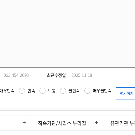
063-454-2693
최근수정일
2025-11-18
매우만족
만족
보통
불만족
매우불만족
직속기관/사업소 누리집
유관기관 누