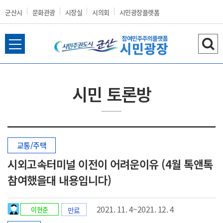
군산시
문화관광
시장실
시의회
시민광장플랫폼
전
검
군
체
색
메
하
뉴
기
시민 토론방
열
산
기
교통/주택
시
시외고속터미널 이전이 어려운이유 (4월 톡앤톡
참여했을대 내용입니다)
홈
2021. 11. 4~2021. 12. 4
이현준
만료