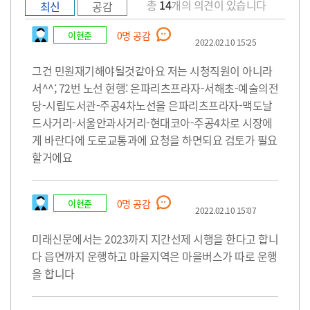
총
14
개의 의견이 있습니다
최신
공감
이현준
0
명 공감
2022.02.10 15:25
그건 민원재기해야될것같아요 저는 시청직원이 아니라
서^^; 72번 노선 현행: 은파리츠프라자-서해초-예술의전
당-시립도서관-주공4차노선을 은파리츠프라자-맥도날
드사거리-서울안과사거리-현대코아-주공4차로 시장에
게 바란다에 도로교통과에 요청을 하면되요 검토가 필요
할거에요
이현준
0
명 공감
2022.02.10 15:07
미래신문에서는 2023까지 지간선제 시행을 한다고 합니
다 읍면까지 운행하고 마을지역은 마을버스가 따로 운행
을 합니다