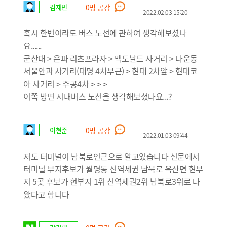
김재민
0
명 공감
2022.02.03 15:20
혹시 한번이라도 버스 노선에 관하여 생각해보셨나
요......
군산대 > 은파 리츠프라자 > 맥도날드 사거리 > 나운동
서울안과 사거리(대명 4차부근) > 현대 2차앞 > 현대코
아 사거리 > 주공4차 > > >
이쪽 방면 시내버스 노선을 생각해보셨나요...?
이현준
0
명 공감
2022.01.03 09:44
저도 터미널이 남북로인근으로 알고있습니다 신문에서
터미널 부지후보가 월명동 신역세권 남북로 옥산면 현부
지 5곳 후보가 현부지 1위 신역세권2위 남북로3위로 나
왔다고 합니다