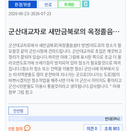
환경/위생
만료
최재원
2026-06-23~2026-07-23
군산대교차로 새만금북로의 옥정졸음쉼터방면 램프 청소요청드립니다.
군산대교차로에서 새만금북로(옥정졸음쉼터 방면)의도로의 청소가 필
요할것 같아 군산시청에 건의드립니다. 군산대교차로 초입은 깨끗하고
정리가 잘되어 있습니다.하지만 아래 그림에 표시된 쪽으로 조금 더 올
라오면도로가에 쓰레기등이 방치되어 있어 청소가 필요할것으로 여겨
집니다.(청소차 청소 또는 인력을 이용한 청소) 군산시에 외부에서 오
는 타지역분들도 많이 운전하여 지나가는 곳으로(지나가는 도로)많이
바쁘시겠지만 청소작업을 해주시면 더욱 더 군산시 이미지도 좋아지고
군산시민분들도 이용시 좋을것이라고 생각됩니다.감사합니다. * 아래
첨부 그림 참고
찬반형
찬성(0%)
반대(0%)
의견 0
조회 803
0명 참여