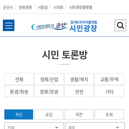
군산시
문화관광
시장실
시의회
시민광장플랫폼
전
검
군
체
색
메
하
뉴
기
시민 토론방
열
산
기
전체
경제/산업
생활/복지
교통/주택
시
환경/위생
문화/관광
안전
기타
최신
공감
의견
조회
홈