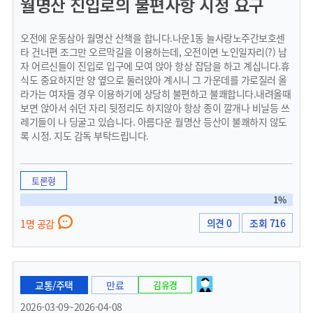
월명산 진입로의 불편사항 시정 요구
오전에 운동삼아 월명산 산책을 합니다.나운1동 늘사랑노주간보호센
타 건너편 조그만 오르막길을 이용하는데, 오전이면 노인일자리(?) 남
자 어르신들이 진입로 입구에 모여 앉아 항상 잡담을 하고 계십니다.휴
식도 중요하지만 양 옆으로 둘러앉아 계시니 그 가운데를 가로질러 올
라가는 여자들 경우 이용하기에 상당히 불편하고 불쾌합니다.내려올때
보면 앉아서 쉬던 자리 뒷정리도 하지않아 항상 종이 깔개나 비닐등 쓰
레기들이 나 딩굴고 있습니다. 아름다운 월명산 등산이 불쾌하지 않도
록 시정. 지도 감독 부탁드립니다.
토론형
1%
의견 0
조회 716
1명 공감
교통/주택
만료
김유경
2026-03-09~2026-04-08