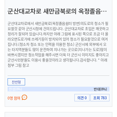
군산대교차로 새만금북로의 옥정졸음쉼터방면 램프 청소요청드립니다.
군산대교차로에서 새만금북로(옥정졸음쉼터 방면)의도로의 청소가 필
요할것 같아 군산시청에 건의드립니다. 군산대교차로 초입은 깨끗하고
정리가 잘되어 있습니다.하지만 아래 그림에 표시된 쪽으로 조금 더 올
라오면도로가에 쓰레기등이 방치되어 있어 청소가 필요할것으로 여겨
집니다.(청소차 청소 또는 인력을 이용한 청소) 군산시에 외부에서 오
는 타지역분들도 많이 운전하여 지나가는 곳으로(지나가는 도로)많이
바쁘시겠지만 청소작업을 해주시면 더욱 더 군산시 이미지도 좋아지고
군산시민분들도 이용시 좋을것이라고 생각됩니다.감사합니다. * 아래
첨부 그림 참고
찬반형
찬성(0%)
반대(0%)
의견 0
조회 783
0명 참여