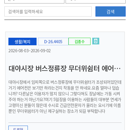
검색
으
생활/복지
D-26.4405
김종수
로
2026-08-03~2026-09-02
대야시장 버스정류장 무더위쉼터 에어컨가동
이
대야시장에서 임피쪽으로 버스정류장에 무더위쉼터가 조성되어있던데
거기 에어컨은 보기만 하라는건지 작동을 안 하네요.요즘 얼마나 덥습
니까? 다른날은 이용자가 많지 않으니 그렇다쳐도 장날에는 가동 시켜
주야 하는거 아닌가요?여기 5일장을 이용하는 사람들이 대부분 연세가
동
고령이신 분들이 많은데 수시로 긴급안전문자가 울리는 요시기에 이름
뿐인 무더위쉼터가 아닌 제구실하는 장소가 되길 부탁합니다
토론형