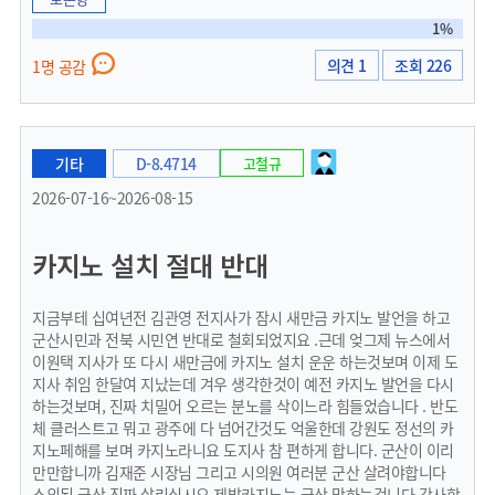
1%
의견 1
조회 226
1명 공감
기타
D-8.4714
고철규
2026-07-16~2026-08-15
카지노 설치 절대 반대
지금부테 십여년전 김관영 전지사가 잠시 새만금 카지노 발언을 하고
군산시민과 전북 시민연 반대로 철회되었지요 .근데 엊그제 뉴스에서
이원택 지사가 또 다시 새만금에 카지노 설치 운운 하는것보며 이제 도
지사 취임 한달여 지났는데 겨우 생각한것이 예전 카지노 발언을 다시
하는것보며, 진짜 치밀어 오르는 분노를 삭이느라 힘들었습니다 . 반도
체 클러스트고 뭐고 광주에 다 넘어간것도 억울한데 강원도 정선의 카
지노페해를 보며 카지노라니요 도지사 참 편하게 합니다. 군산이 이리
만만합니까 김재준 시장님 그리고 시의원 여러분 군산 살려야합니다
소외된 군산 진짜 살리십시오 제발카지노는 군산 망하는겁니다 감사합