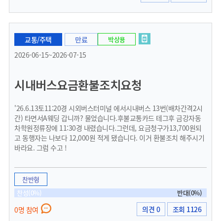
교통/주택
만료
박상용
2026-06-15~2026-07-15
시내버스요금환불조치요청
'26.6.13토11:20경 시외버스터미널 에서시내버스 13번(배차간격2시
간) 타면서A웨딩 갑니까? 물었습니다.후불교통카드 테그후 금강자동
차학원정류장에 11:30경 내렸습니다.그런데, 요금청구가13,700원되
고 동행자는 나보다 12,000원 적게 됐습니다. 이거 환불조치 해주시기
바라요. 그럼 수고 !
찬반형
찬성(0%)
반대(0%)
의견 0
조회 1126
0명 참여