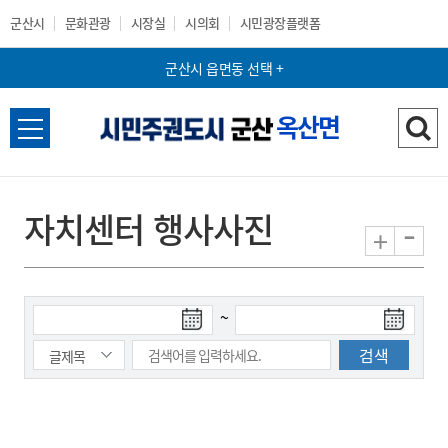
군산시
문화관광
시장실
시의회
시민광장플랫폼
군산시 읍면동 선택 +
옥산면
전
검
체
색
메
하
뉴
기
자치센터 행사사진
-
+
열
기
~