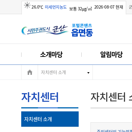
26.0℃
미세먼지농도
2026-08-07 현재
보통 32㎍/㎥
맑음
소개마당
알림마당
자치센터 소개
자치센터
자치센터 
열
자치센터 소개
림
주민센터의 기능전환