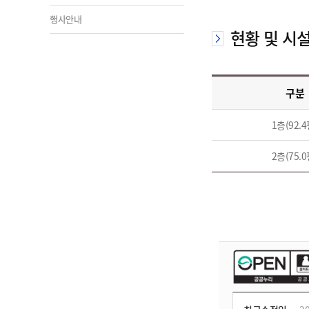
행사안내
현황 및 시
구분
1층(92.4
2층(75.0