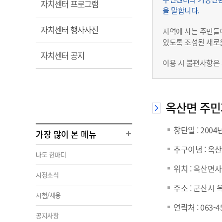
열
자치센터 프로그램
을 말합니다.
림
열
자치센터 행사사진
지역에 사는 주민들
림
있도록 조성된 새로
열
자치센터 공지
이용 시 불편사항은
림
옥산면 주
창단일 : 2004
가장 많이 본 메뉴
추구이념 : 옥
나도 한마디
위치 : 옥산면
시정소식
주소 : 군산시 옥
시험/채용
연락처 : 063-4
공지사항