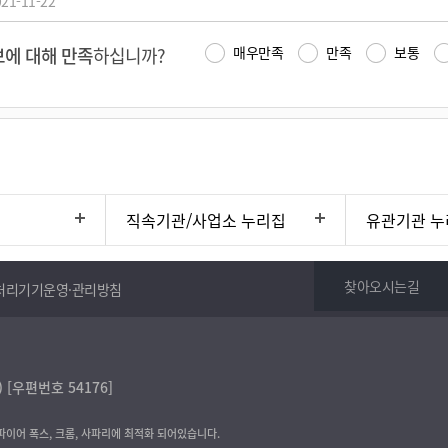
21-11-22
에 대해 만족
하십니까?
매우만족
만족
보통
직속기관/사업소 누리집
유관기관 누
찾아오시는길
처리기기운영·관리방침
[우편번호 54176]
 파이어 폭스, 크롬, 사파리에 최적화 되어있습니다.