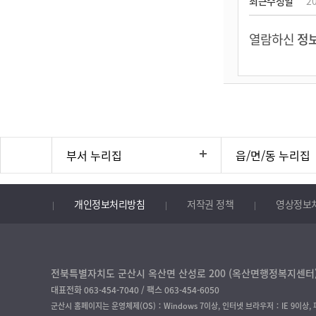
최근수정일
20
열람하신
정보
부서 누리집
읍/면/동 누리집
개인정보처리방침
저작권 정책
영상정보
전북특별자치도 군산시 옥산면 산성로 200 (옥산면행정복지센터) 
대표전화 063-454-7040 / 팩스 063-454-6050
군산시 홈페이지는 운영체제(OS)：Windows 7이상, 인터넷 브라우저：IE 9이상,