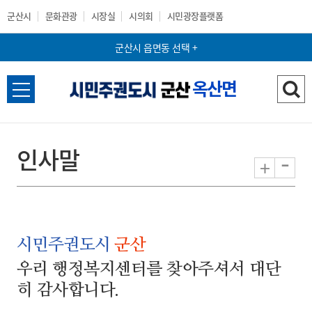
군산시
문화관광
시장실
시의회
시민광장플랫폼
군산시 읍면동 선택 +
옥산면
전
검
체
색
메
하
뉴
기
인사말
-
+
열
기
시민주권도시
군산
우리 행정복지센터를 찾아주셔서 대단
히 감사합니다.