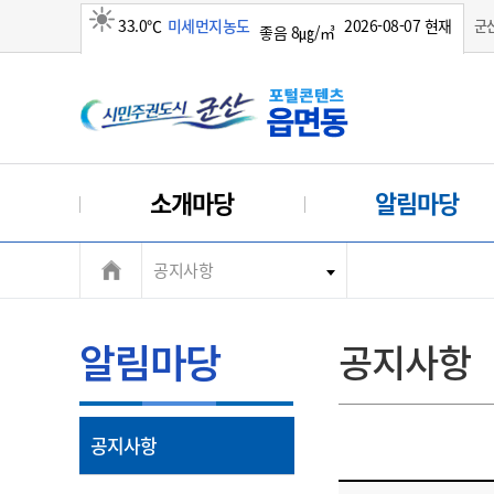
33.0℃
미세먼지농도
2026-08-07 현재
군
좋음 8㎍/㎥
맑음
소개마당
알림마당
공지사항
알림마당
공지사항
열
공지사항
림