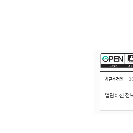
최근수정일
20
열람하신
정보