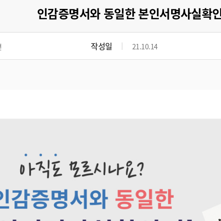
인감증명서와 동일한 본인서명사실확
작성일
면
21.10.14