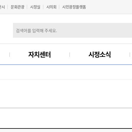
산시
문화관광
시장실
시의회
시민광장플랫폼
자치센터
시정소식