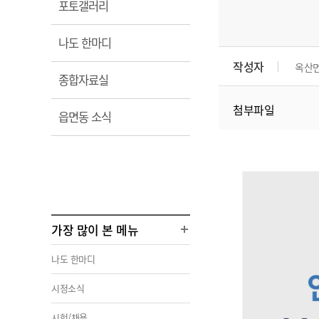
열
포토갤러리
림
열
나도 한마디
림
작성자
옥산
열
종합자료실
림
첨부파일
열
읍면동 소식
림
가장 많이 본 메뉴
나도 한마디
시정소식
시험/채용