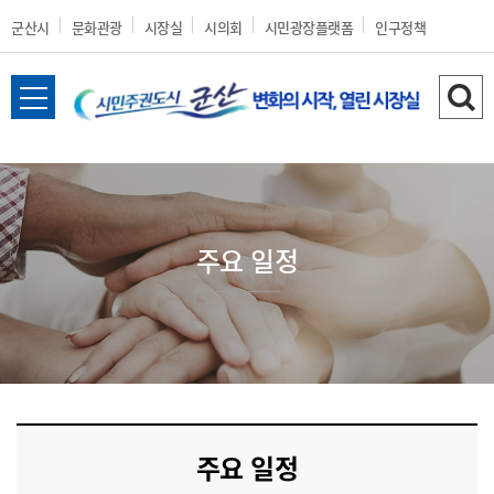
군산시
문화관광
시장실
시의회
시민광장플랫폼
인구정책
전
검
체
색
메
하
뉴
기
열
기
주요 일정
주요 일정