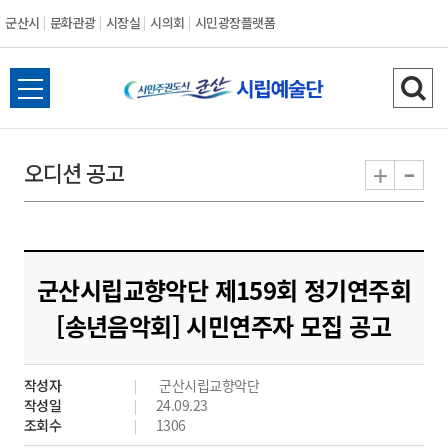
군산시
문화관광
시장실
시의회
시민광장플랫폼
군
전
검
산
체
색
메
하
-
+
오디션 공고
시
뉴
기
열
기
군산시립교향악단 제159회 정기연주회
[송년음악회] 시민연주자 모집 공고
작성자
군산시립교향악단
작성일
24.09.23
조회수
1306