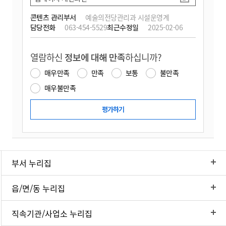
콘텐츠 관리부서
예술의전당관리과 시설운영계
담당전화
063-454-5529
최근수정일
2025-02-06
열람하신
정보에 대해 만족
하십니까?
매우만족
만족
보통
불만족
매우불만족
부서 누리집
읍/면/동 누리집
직속기관/사업소 누리집