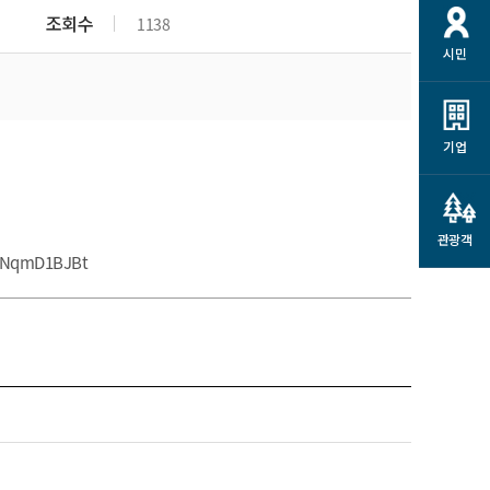
조회수
1138
시민
기업
관광객
pBNqmD1BJBt