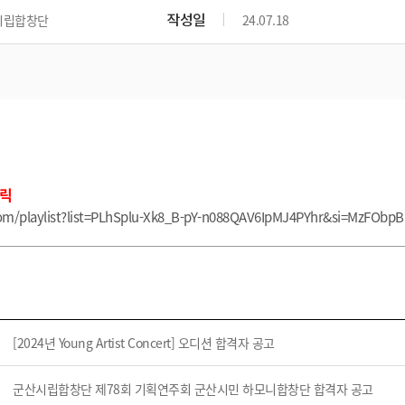
작성일
시립합창단
24.07.18
클릭
com/playlist?list=PLhSplu-Xk8_B-pY-n088QAV6IpMJ4PYhr&si=MzFOb
[2024년 Young Artist Concert] 오디션 합격자 공고
군산시립합창단 제78회 기획연주회 군산시민 하모니합창단 합격자 공고