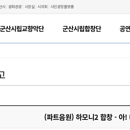
산시
문화관광
시장실
시의회
시민광장플랫폼
군산시립교향악단
군산시립합창단
공
고
(파트음원) 하모니2 합창 - 아