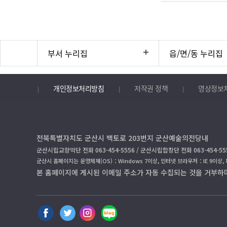
부서 누리집
읍/면/동 누리집
개인정보처리방침
저작권 정책
영상정보
전북특별자치도 군산시 백토로 203번지 군산예술의전당내
군산시립교향악단 전화 063-454-5556 / 군산시립합창단 전화 063-454-55
군산시 홈페이지는 운영체제(OS)：Windows 7이상, 인터넷 브라우저：IE 9이상,
본 홈페이지에 게시된 이메일 주소가 자동 수집되는 것을 거부하
페
트
인
블
이
위
스
로