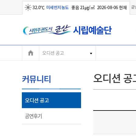
군
32.0℃
미세먼지농도
좋음 21㎍/㎥
2026-08-06 현재
군
맑음
산
시
오디션 공고
오디션 공
커뮤니티
열
오디션 공고
림
열
공연후기
림