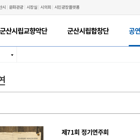
산시
문화관광
시장실
시의회
시민광장플랫폼
군산시립교향악단
군산시립합창단
공
연
제71회 정기연주회