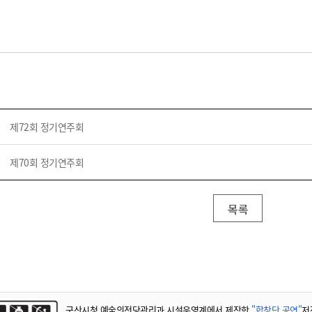
제72회 정기연주회
제70회 정기연주회
목록
군산시청 예술의전당관리과 시설운영계에서 제작한
"합창단 공연"
저