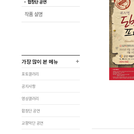
합창단 공연
열
작품 설명
림
가장 많이 본 메뉴
포토갤러리
공지사항
영상갤러리
합창단 공연
교향악단 공연