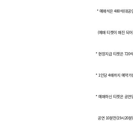
* 예매석은 480석(대공연
(예매 티켓이 매진 되어
* 현장지급 티켓은 720
* 1인당 4매까지 예약가
* 예매하신 티켓은 공연당
공연 10분전(19시20분