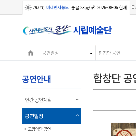
군
29.0℃
미세먼지농도
좋음 23㎍/㎥
2026-08-06 현재
군
맑음
산
시
공연일정
합창단 공연
합창단 공
공연안내
열
연간 공연계획
림
열
공연일정
림
교향악단 공연