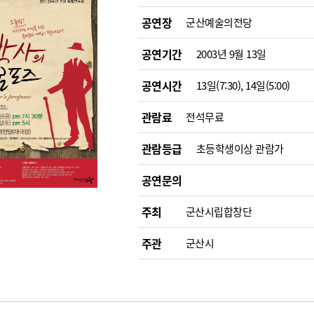
공연장
군산예술의전당
공연기간
2003년 9월 13일
공연시간
13일(7:30), 14일(5:00)
관람료
전석무료
관람등급
초등학생이상 관람가
공연문의
주최
군산시립합창단
주관
군산시