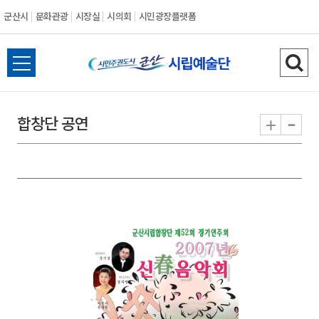
군산시
문화관광
시장실
시의회
시민광장플랫폼
군
전
검
산
체
색
메
하
-
+
합창단 공연
시
뉴
기
열
기