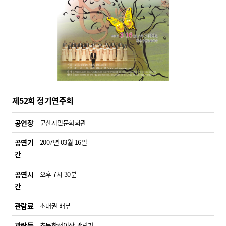
제52회 정기연주회
공연장
군산시민문화회관
공연기
2007년 03월 16일
간
공연시
오후 7시 30분
간
관람료
초대권 배부
관람등
초등학생이상 관람가