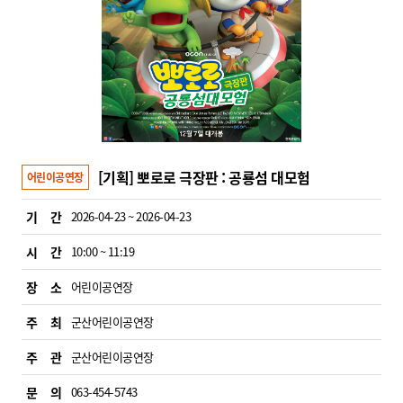
[기획] 뽀로로 극장판 : 공룡섬 대모험
어린이공연장
기 간
2026-04-23 ~ 2026-04-23
시 간
10:00 ~ 11:19
장 소
어린이공연장
주 최
군산어린이공연장
주 관
군산어린이공연장
문 의
063-454-5743