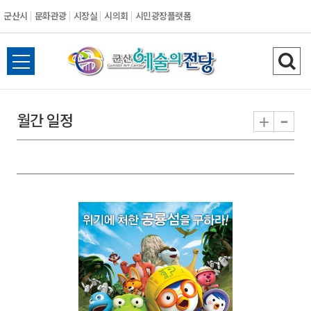
군산시
문화관광
시장실
시의회
시민광장플랫폼
군
전
검
산
체
색
메
하
-
+
월간 일정
시
뉴
기
열
기