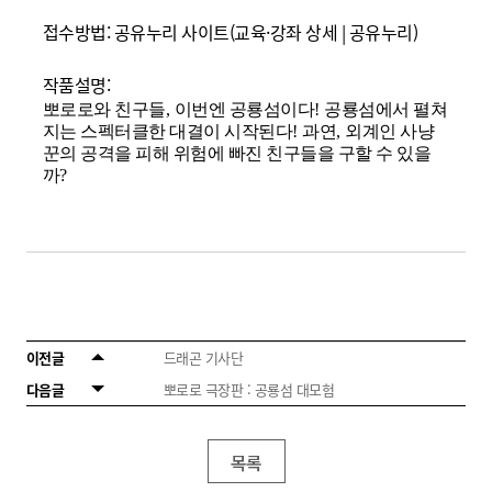
접수방법: 공유누리 사이트(
교육·강좌 상세 | 공유누리
)
작품설명:
뽀로로와 친구들
,
이번엔 공룡섬이다
!
공룡섬에서 펼쳐
지는 스펙터클한 대결이 시작된다
!
과연
,
외계인 사냥
꾼의 공격을 피해 위험에 빠진 친구들을 구할 수 있을
까
?
이전글
드래곤 기사단
다음글
뽀로로 극장판 : 공룡섬 대모험
목록