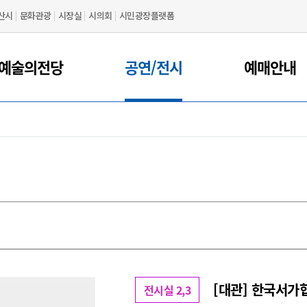
산시
문화관광
시장실
시의회
시민광장플랫폼
예술의전당
공연/전시
예매안내
[대관] 한국서가
전시실 2,3