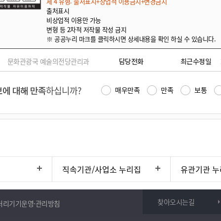
제 4 유형: 출처표시+상업적 이용금지+변경금지
출처표시
비상업적 이용만 가능
변형 등 2차적 저작물 작성 금지
※ 공공누리 마크를 클릭하시면 상세내용을 확인 하실 수 있습니다.
문화관광국 예술의전당관리과
담당전화
최근수정일
에 대해 만족
하십니까?
매우만족
만족
보통
직속기관/사업소 누리집
유관기관 누
찾아오시는길
처리기기운영·관리방침