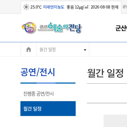
군
25.0℃
미세먼지농도
좋음 12㎍/㎥
2026-08-08 현재
맑음
군
군산
산
월간 일정
시
공연/전시
월간 일정
열
진행중 공연/전시
림
열
월간 일정
림