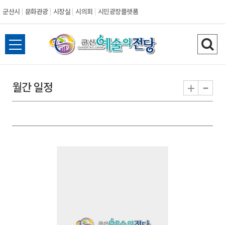
군산시
문화관광
시장실
시의회
시민광장플랫폼
군
전
검
산
체
색
메
하
-
+
월간 일정
시
뉴
기
열
기