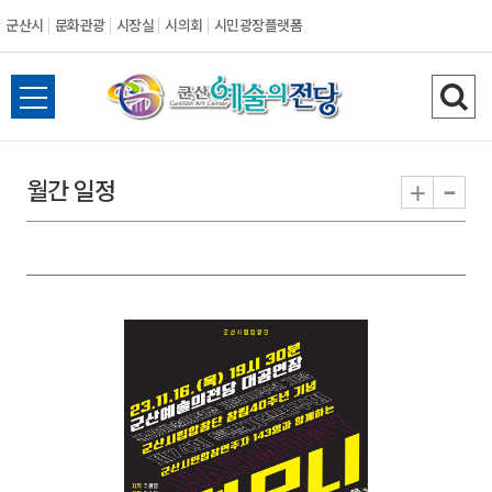
군산시
문화관광
시장실
시의회
시민광장플랫폼
군
전
검
산
체
색
메
하
-
+
월간 일정
시
뉴
기
열
기