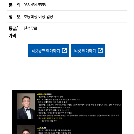
문 의
063-454-5558
정 보
초등학생 이상 입장
등급/
전석무료
가격
티켓링크 예매하기
티켓 예매하기