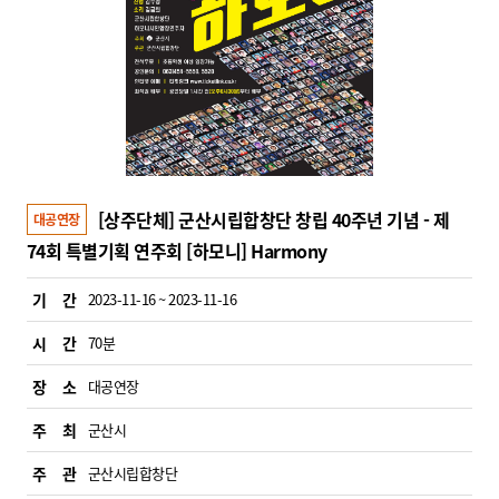
[상주단체] 군산시립합창단 창립 40주년 기념 - 제
대공연장
74회 특별기획 연주회 [하모니] Harmony
기 간
2023-11-16 ~ 2023-11-16
시 간
70분
장 소
대공연장
주 최
군산시
주 관
군산시립합창단