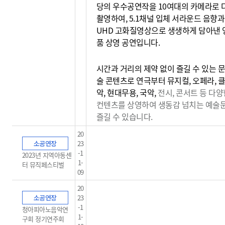
당의 우수공연작을 10여대의 카메라로 
촬영하여, 5.1채널 입체 서라운드 음향과
UHD 고화질영상으로 생생하게 담아낸 
품 상영 공연입니다.
시간과 거리의 제약 없이 즐길 수 있는 문
술 콘텐츠로 연극부터 뮤지컬, 오페라, 
악, 현대무용, 국악,
전시, 콘서트 등 다양
컨텐츠를 상영하여 생동감
넘치는 예술
즐길 수 있습니다.
20
소공연장
23
-1
2023년 지역아동센
1-
터 뮤직페스티벌
09
20
소공연장
23
-1
청아피아노음악연
1-
구회 정기연주회