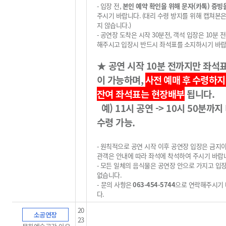
-
입장 전
,
본인 예약 확인을 위해 문자(카톡) 증빙
주시기 바랍니다
.
(
대리 수령 방지를 위해 캡쳐본
지 않습니다
.)
-
공연장 도착은 시작
30
분전
,
객석 입장은
10
분 
해주시고
입장시 반드시 좌석표를
소지하시기 바
★
공연 시작
10
분 전까지만 좌석
이 가능하며
,
사전 예매 후
수령하지
잔여 좌석표는 현장배부
됩니다
.
예) 11시 공연 -> 10시 50분까지
수령 가능.
-
원칙적으로 공연 시작 이후 공연장 입장은 금지
관객은 안내에 따라 좌석에 착석하여 주시기 바랍
-
모든 일체의 음식물은 공연장 안으로 가지고 입
없습니다
.
-
문의 사항은
063-454-5744
으로 연락해주시기
다
.
20
소공연장
23