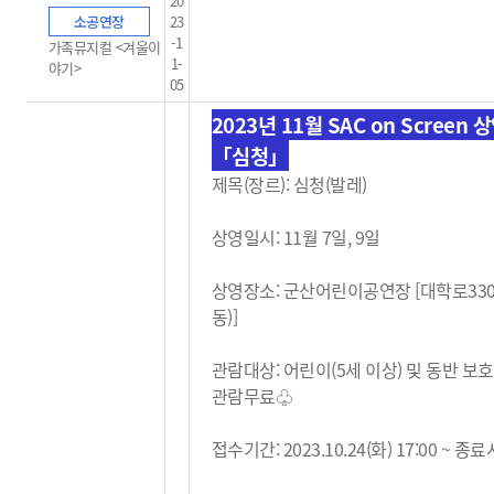
20
소공연장
23
-1
가족뮤지컬 <겨울이
1-
야기>
05
2023년 11월 SAC on Screen 
「심청」
제목(장르): 심청(발레)
상영일시: 11월 7일, 9일
상영장소: 군산어린이공연장 [대학로33
동)]
관람대상: 어린이(5세 이상) 및 동반 보
관람무료
♧
접수기간: 2023.10.24(화) 17:00 ~ 