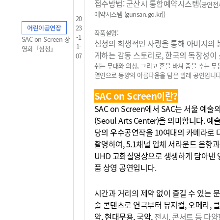
접수방법: 군산시 통합예약시스템(
공연전
예약시스템 (gunsan.go.kr)
)
20
어린이공연장
23
작품설명:
-1
SAC on Screen 상
심청의 희생적인 사랑을 통해 아버지의 
1-
영회「심청」
게하는 감동 스토리로, 한국의 독창성이
07
쉬는 무대와 의상, 그리고 혼을 바쳐 춤을 추는 
열연으로 동양의
아름다움을 담은 발레 공연입니다
SAC on Screen이란?
SAC on Screen에서 SAC는 서울 예
(Seoul Arts Center)을 의미합니다. 
당의 우수공연작을 10여대의 카메라로 
촬영하여, 5.1채널 입체 서라운드 음향과
UHD 고화질영상으로 생생하게 담아낸 
품 상영 공연입니다.
시간과 거리의 제약 없이 즐길 수 있는 문
술 콘텐츠로 연극부터 뮤지컬, 오페라, 
악, 현대무용, 국악,
전시, 콘서트 등 다양