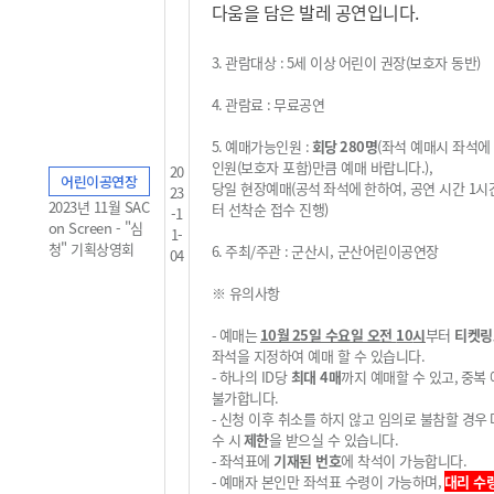
다움을 담은 발레 공연입니다.
3.
관람대상
: 5
세 이상
어린이 권장
(
보호자 동반
)
4.
관람료
:
무료공연
5.
예매가능인원
:
회당
28
0
명
(
좌석 예매시 좌석에
인원
(
보호자 포함
)
만큼 예매 바랍니다
.
),
20
어린이공연장
당일 현장예매
(
공석
좌석에
한하여, 공연 시간 1시
23
2023년 11월 SAC
터 선착순 접수 진행
)
-1
on Screen - "심
1-
청" 기획상영회
6.
주최
/
주관
:
군산시, 군산어린이공연장
04
※
유의사항
-
예매는
10
월 25
일 수요일 오전
10
시
부터
티켓링
좌석을 지정하여 예매 할 수 있습니다
.
-
하나의
ID
당
최대 4
매
까지 예매할 수 있고
,
중복
불가
합니다
.
-
신청 이후 취소를 하지 않고 임의로 불참할 경우
수 시
제한
을 받으실 수 있습니다
.
-
좌석표에
기재된 번호
에 착석이 가능합니다
.
-
예매자 본인만 좌석표 수령이 가능하며,
대리 수