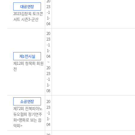
20
대공연장
23
-1
2023김창옥 토크콘
1-
서트 시즌3-군산
04
20
23
-1
1-
제1전시실
04
~
제12회 청묵회 회원
20
전
23
-1
1-
08
소공연장
20
23
제72회 전북피아노
-1
듀오협회 정기연주
1-
회<명화로 보는 음
04
악회>