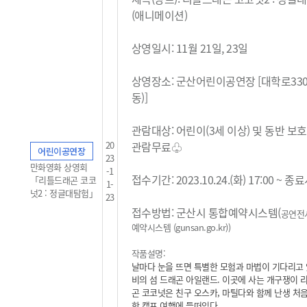
(애니메이션)
상영일시: 11월 21일, 23일
상영장소: 군산어린이공연장 [대학로33
동)]
관람대상: 어린이(3세 이상) 및 동반 보
20
관람무료
♧
어린이공연장
23
만화영화 상영회
-1
접수기간: 2023.10.24.(화) 17:00 ~ 
「리틀드래곤 코코
1-
넛2 : 정글대탐험」
23
접수방법: 군산시 통합예약시스템(
공연전
예약시스템 (gunsan.go.kr)
)
작품설명:
날마다 눈을 뜨면 특별한 모험과 마법이 기다리고 
비의 섬 드래곤 아일랜드. 이곳에 사는 개구쟁이 
곤 코코넛은 친구 오스카, 마틸다와 함께 난생 처음
학 캠프 여행에 들떠있다.