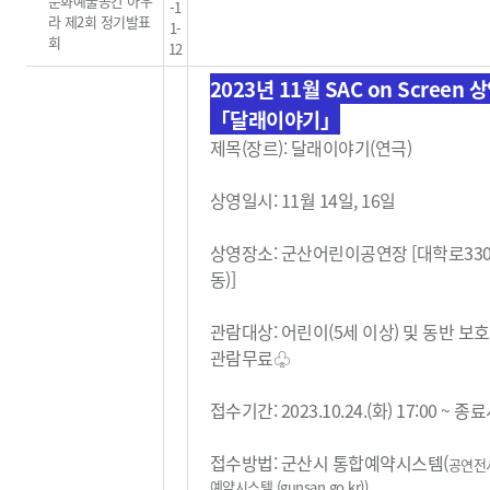
문화예술공간 아우
-1
라 제2회 정기발표
1-
회
12
2023년 11월 SAC on Screen 
「달래이야기」
제목(장르): 달래이야기(연극)
상영일시: 11월 14일, 16일
상영장소: 군산어린이공연장 [대학로33
동)]
관람대상: 어린이(5세 이상) 및 동반 보
관람무료
♧
접수기간: 2023.10.24.(화) 17:00 ~ 
접수방법: 군산시 통합예약시스템(
공연전
예약시스템 (gunsan.go.kr)
)