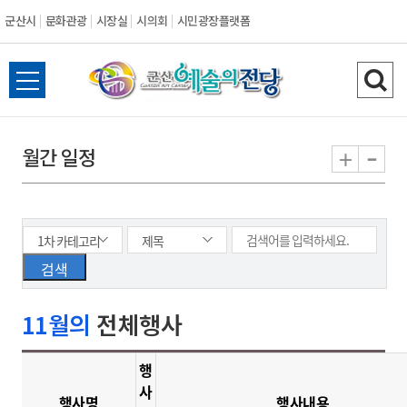
군산시
문화관광
시장실
시의회
시민광장플랫폼
군
전
검
산
체
색
메
하
-
+
월간 일정
시
뉴
기
열
기
11월의
전체행사
행
사
행사명
행사내용