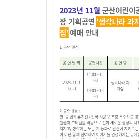
2023
년 11
월
군산어린이
장 기획공연
'
생각나라 과
집
'
예매 안내
1.
공연 일정
공 연 날 짜
공연시간
공 연 명
11:00 ~ 12:
00
2023. 11. 1
생각나라 과
1.(
토
)
자집
14:00 ~ 15:
00
2.
공연내용
:
한·중 합작 뮤지컬 /
전국 시군구 초청 우수작품 
헨젤과 그레텔을 바탕으로 전혀 새로운 상상의 나
쳐지고, 생각하는 모든 게 동화로 만들어 지켜보는
이 아닌 함께 참여하여 이야기를 완성해가는 뮤지