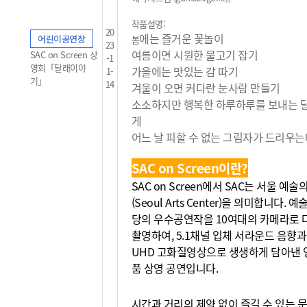
작품설명:
20
에는 즐거운 꽃놀이
어린이공연장
봄
23
여름이면 시원한 물고기 잡기
SAC on Screen 상
-1
영회「달래이야
가을에는 맛있는 감 따기
1-
기」
14
겨울이 오면 커다란 눈사람 만들기
소소하지만 행복한 하루하루를 보내는 
게
어느 날 피할 수 없는 그림자가 드리우는데
SAC on Screen이란?
SAC on Screen에서 SAC는 서울 예
(Seoul Arts Center)을 의미합니다. 
당의 우수공연작을 10여대의 카메라로 
촬영하여, 5.1채널 입체 서라운드 음향과
UHD 고화질영상으로 생생하게 담아낸 
품 상영 공연입니다.
시간과 거리의 제약 없이 즐길 수 있는 문