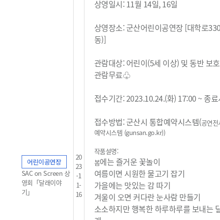
상영일시: 11월 14일, 16일
상영장소: 군산어린이공연장 [대학로33
동)]
관람대상: 어린이(5세 이상) 및 동반 보
관람무료
♧
접수기간: 2023.10.24.(화) 17:00 ~ 
접수방법: 군산시 통합예약시스템(
공연전
예약시스템 (gunsan.go.kr)
)
작품설명:
20
에는 즐거운 꽃놀이
어린이공연장
봄
23
여름이면 시원한 물고기 잡기
SAC on Screen 상
-1
영회「달래이야
가을에는 맛있는 감 따기
1-
기」
16
겨울이 오면 커다란 눈사람 만들기
소소하지만 행복한 하루하루를 보내는 