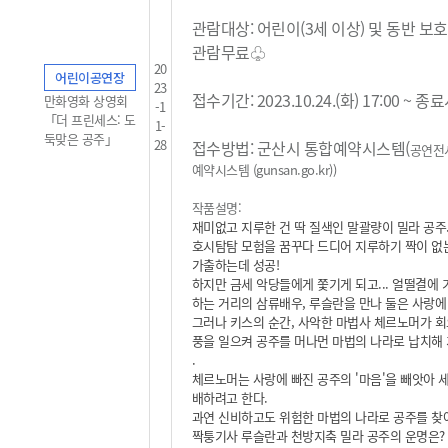
관람대상: 어린이(3세 이상) 및 동반 보
관람무료
♧
20
어린이공연장
23
접수기간: 2023.10.24.(화) 17:00 ~ 
만화영화 상영회
-1
「더 프린세스: 도
1-
둑맞은 공주」
28
접수방법: 군산시 통합예약시스템(
공연전
예약시스템 (gunsan.go.kr)
)
작품설명:
재미없고 지루한 건 딱 질색인 말괄량이 밀라 공주
호시탐탐 모험을 꿈꾸다 드디어 지루하기 짝이 없
가출하는데 성공!
하지만 금세 악당들에게 쫓기게 되고... 얼떨결에 
하는 거리의 삼류배우, 루슬란을 만나 둘은 사랑에
그러나 키스의 순간, 사악한 마법사 체르노머가 회
풍을 일으켜 공주를 머나먼 마법의 나라로 납치해 가
.
체르노머는 사랑에 빠진 공주의 '마음'을 빼앗아 
배하려고 한다.
과연 신비하고도 위험한 마법의 나라로 공주를 찾
짝퉁기사 루슬란과 천방지축 밀라 공주의 운명은?