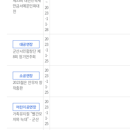
제33회 대한민국새
~
만금서예문인화대
20
전
23
-1
1-
28
20
대공연장
23
-1
군산시민합창단 제
1-
8회 정기연주회
25
20
소공연장
23
-1
2023젊은 안무자 창
1-
작춤판
25
20
어린이공연장
23
-1
가족뮤지컬 “빨간모
1-
자와 늑대” - 군산
25