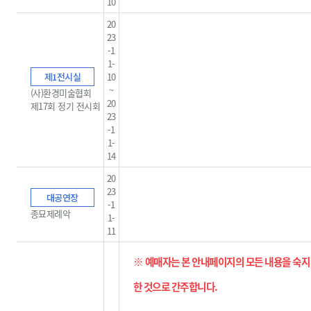
10
20
23
-1
1-
제1전시실
10
~
(사)환경미술협회
20
제17회 정기 전시회
23
-1
1-
14
20
23
대공연장
-1
종묘제례악
1-
11
※ 예매자는 본 안내페이지의 모든 내용을 숙지
한 것으로 간주합니다
.