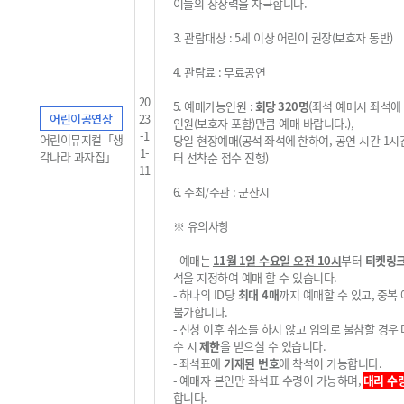
이들의 상상력을 자극합니다.
3.
관람대상
: 5
세 이상
어린이 권장
(
보호자 동반
)
4.
관람료
:
무료공연
20
5.
예매가능인원
:
회당
320
명
(
좌석 예매시 좌석에
어린이공연장
23
인원
(
보호자 포함
)
만큼 예매 바랍니다
.
),
-1
어린이뮤지컬「생
당일 현장예매
(
공석
좌석에
한하여, 공연 시간 1시
1-
각나라 과자집」
터 선착순 접수 진행
)
11
6.
주최
/
주관
:
군산시
※
유의사항
-
예매는
11
월 1
일 수요일 오전
10
시
부터
티켓링
석을 지정하여 예매 할 수 있습니다
.
-
하나의
ID
당
최대 4
매
까지 예매할 수 있고
,
중복
불가
합니다
.
-
신청 이후 취소를 하지 않고 임의로 불참할 경우
수 시
제한
을 받으실 수 있습니다
.
-
좌석표에
기재된 번호
에 착석이 가능합니다
.
-
예매자 본인만 좌석표 수령이 가능하며,
대리 수
합니다
.