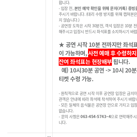
합니다
.
-
입장 전
,
본인 예약 확인을 위해 문자(카톡) 증빙
주시기 바랍니다
.
(
대리 수령 방지를 위해 캡쳐본
지 않습니다
.)
-
공연장 도착은 시작
30
분전
,
객석 입장은
10
분 
해주시고
입장시 반드시 좌석표를
소지하시기 바
★
공연 시작
10
분 전까지만 좌석
이 가능하며
,
사전 예매 후
수령하지
잔여 좌석표는 현장배부
됩니다
.
예) 10시30분 공연 -> 10시 20
티켓 수령 가능.
-
원칙적으로 공연 시작 이후 공연장 입장은 금지
관객은 안내에 따라 좌석에 착석하여 주시기 바랍
-
모든 일체의 음식물은 공연장 안으로 가지고 입
없습니다
.
-
문의 사항은
063-454-5743~4
으로 연락해주시
니다
.