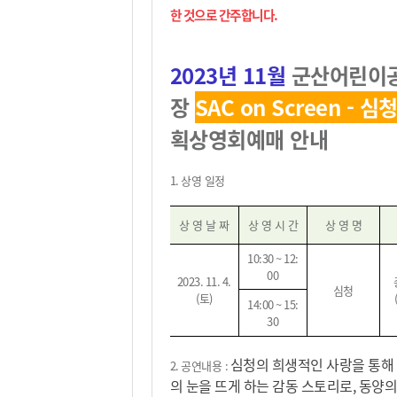
한 것으로 간주합니다
.
2023
년 11
월
군산어린이
장
SAC on Screen - 심
획상영회
예매 안내
1. 상영
일정
상 영 날 짜
상 영 시 간
상 영 명
10:30 ~ 12:
00
2023. 11. 4.
심청
(
토
)
14:00 ~ 15:
30
심청의 희생적인 사랑을 통해
2.
공연내용
:
의 눈을 뜨게 하는 감동 스토리로, 동양의