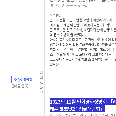
예약시스템 (gunsan.go.kr)
)
작품설명:
날마다 눈을 뜨면 특별한 모험과 마법이 기다리고 
비의 섬 드래곤 아일랜드. 이곳에 사는 개구쟁이 
곤 코코넛은 친구 오스카, 마틸다와 함께 난생 처음
학 캠프 여행에 들떠있다.
하지만 목적지에 다다르기도 전에 그만 암초에 걸
침몰하게 되면서 워터 드래곤들이 사는 정글 속으
지고 만다. 정글에는 무엇이든 닥치는 대로 집어삼
스터 식물과 자이언트 드래곤이 살고 있는데…
코코넛과 친구들의 짜릿하고 스릴 넘치는 정글 
펼쳐진다!
20
23
어린이공연장
-1
한마음 한 뜻
1-
21
2023년 11월 만화영화상영회 「
래곤 코코넛2 : 정글대탐험」
제목(장르): 리틀드래곤 코코넛2 : 정글