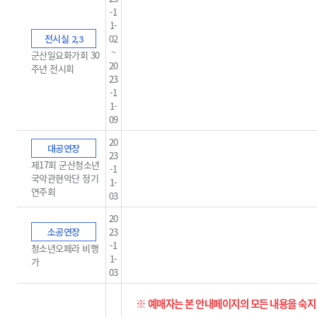
-1
1-
전시실 2,3
02
~
군산일요화가회 30
20
주년 전시회
23
-1
1-
09
20
대공연장
23
제17회 군산청소년
-1
국악관현악단 정기
1-
연주회
03
20
소공연장
23
-1
청소년오페라 비행
1-
가
03
※ 예매자는 본 안내페이지의 모든 내용을 숙지