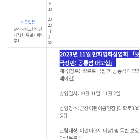
1-
30
20
대공연장
23
군산시립교향악단
-1
제71회 특별기획연
1-
주회
02
2023년 11월 만화영화상영회
「
극장판: 공룡섬 대모험」
제목(장르):
뽀로로 극장판: 공룡섬 대모험
메이션)
상영일시: 10월 31일, 11월 2일
상영장소: 군산어린이공연장 [대학로33
동)]
관람대상: 어린이(3세 이상) 및 동반 보
관람무료
♧