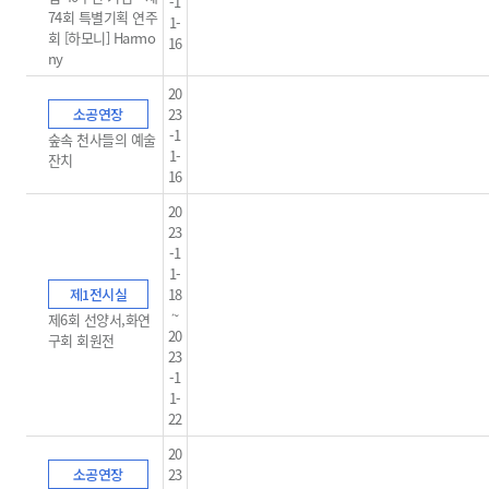
-1
74회 특별기획 연주
1-
회 [하모니] Harmo
16
ny
20
소공연장
23
-1
숲속 천사들의 예술
1-
잔치
16
20
23
-1
1-
제1전시실
18
~
제6회 선양서,화연
20
구회 회원전
23
-1
1-
22
20
소공연장
23