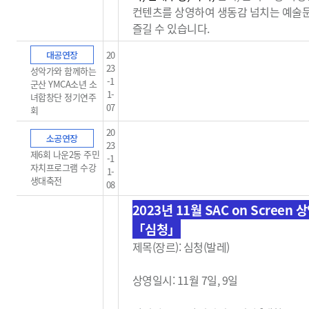
컨텐츠를 상영하여 생동감
넘치는 예술
즐길 수 있습니다.
대공연장
20
23
성악가와 함께하는
-1
군산 YMCA소년 소
1-
녀합창단 정기연주
07
회
20
소공연장
23
제6회 나운2동 주민
-1
자치프로그램 수강
1-
생대축전
08
2023년 11월 SAC on Screen 
「심청」
제목(장르): 심청(발레)
상영일시: 11월 7일, 9일