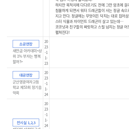
하지만 목적지에 다다르기도 전에 그만 암초에 걸
침몰하게 되면서 워터 드래곤들이 사는 정글 속으
지고 만다. 정글에는 무엇이든 닥치는 대로 집어삼
스터 식물과 자이언트 드래곤이 살고 있는데…
코코넛과 친구들의 짜릿하고 스릴 넘치는 정글 
펼쳐진다!
20
소공연장
23
새만금 아카데미<상
-1
위 1% 부자는 행복
1-
할까?>
23
20
대공연장
23
군산영광여자고등
-1
학교 제53회 정기음
1-
악회
24
20
23
-1
1-
전시실 1,2,3
24