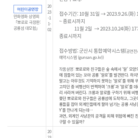
20
어린이공연장
23
접수기간: 10월 31일 → 2023.9.26.(화) 1
만화영화 상영회
-1
~ 종료시까지
「뽀로로 극장판:
1-
11월 2일
→ 2023.10.24(화) 17:
공룡섬 대모험」
02
종료시까지
접수방법: 군산시 통합예약시스템(
공연전
예약시스템 (gunsan.go.kr)
)
작품설명:
뽀로로와 친구들은 숲 속에서 ‘알’ 모양
에 잠들어 있는 꼬마 공룡 ‘알로’를 발견한다. 하
말고는 아무것도 기억하지 못하는 ‘알로’를 위해 
고치던 중 비행선이 번쩍하며 ‘크롱’과 ‘알로’를 
리 사라져 버린다. 크롱과 알로를 구하기 위해 비
쫓던 뽀로로와 친구들은 공룡섬에 도착하고, 그곳
룡들을 잡아 외계인들에게 팔아 넘기는 공룡 사냥꾼 
Y’를 만나게 되는데…
과연, 외계인 사냥꾼의 공격을 피해 위험에 빠진 
구할 수 있을까?
20
23