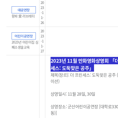
20
23
대공연장
-1
향파 愛 러브레터
1-
26
20
어린이공연장
23
-1
2023년 어린이집 심
1-
폐소생술교육
27
2023년 11월 만화영화상영회 「
세스: 도둑맞은 공주」
제목(장르): 더 프린세스: 도둑맞은 공주
이션)
상영일시: 11월 28일, 30일
상영장소: 군산어린이공연장 [대학로33
동)]