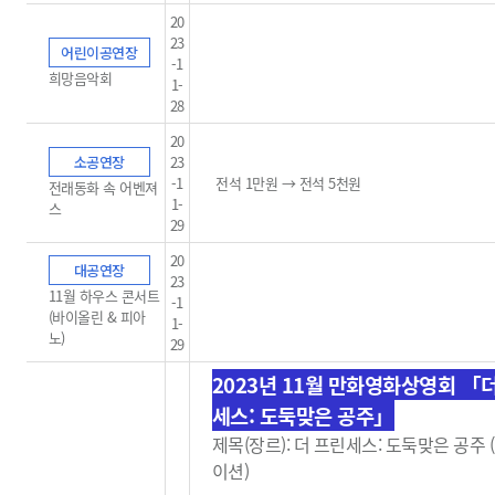
20
23
어린이공연장
-1
희망음악회
1-
28
20
소공연장
23
-1
전석 1만원 → 전석 5천원
전래동화 속 어벤져
1-
스
29
20
대공연장
23
11월 하우스 콘서트
-1
(바이올린 & 피아
1-
노)
29
2023년 11월 만화영화상영회 「
세스: 도둑맞은 공주」
제목(장르): 더 프린세스: 도둑맞은 공주
이션)