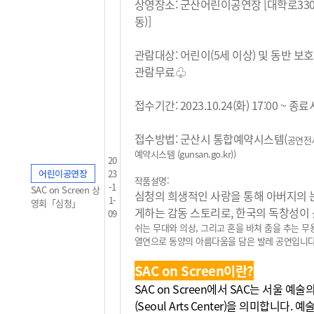
상영장소: 군산어린이공연장 [대학로33
동)]
관람대상: 어린이(5세 이상) 및 동반 보
관람무료
♧
접수기간: 2023.10.24(화) 17:00 ~ 
접수방법: 군산시 통합예약시스템(
공연전
예약시스템 (gunsan.go.kr)
)
20
어린이공연장
23
작품설명:
-1
SAC on Screen 상
심청의 희생적인 사랑을 통해 아버지의 
1-
영회「심청」
게하는 감동 스토리로, 한국의 독창성이
09
쉬는 무대와 의상, 그리고 혼을 바쳐 춤을 추는 
열연으로 동양의
아름다움을 담은 발레 공연입니다
SAC on Screen이란?
SAC on Screen에서 SAC는 서울 예
(Seoul Arts Center)을 의미합니다. 