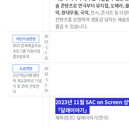
술 콘텐츠로 연극부터 뮤지컬, 오페라, 
악, 현대무용, 국악,
전시, 콘서트 등 다양
컨텐츠를 상영하여 생동감
넘치는 예술
즐길 수 있습니다.
20
어린이공연장
23
2023 문화예술치유
-1
프로그램 지원사업
1-
결과발표회
15
소공연장
20
23
군산적십자평생대
-1
학 개교28주년 기념
1-
식 및 25회 은빛잔
15
치
2023년 11월 SAC on Screen 
「달래이야기」
제목(장르): 달래이야기(연극)