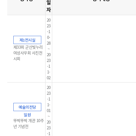
일
자
20
23
-1
0-
제1전시실
28
제33회 군산빛누리
~
여성사우회 사진전
20
시회
23
-1
1-
02
20
23
-1
1-
예술의전당
01
일원
~
뚜벅뚜벅 개관 10주
20
년 기념전
23
-1