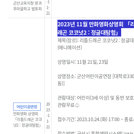
-1
군산교육지청 방과
1-
후마을학교 발표회
21
2023년 11월 만화영화상영회 「
래곤 코코넛2 : 정글대탐험」
제목(장르): 리틀드래곤 코코넛2 : 정글
(애니메이션)
상영일시: 11월 21일, 23일
상영장소: 군산어린이공연장 [대학로33
동)]
관람대상: 어린이(3세 이상) 및 동반 보
20
관람무료
♧
어린이공연장
23
만화영화 상영회
-1
접수기간: 2023.10.24.(화) 17:00 ~ 
「리틀드래곤 코코
1-
넛2 : 정글대탐험」
21
접수방법: 군산시 통합예약시스템(
공연전