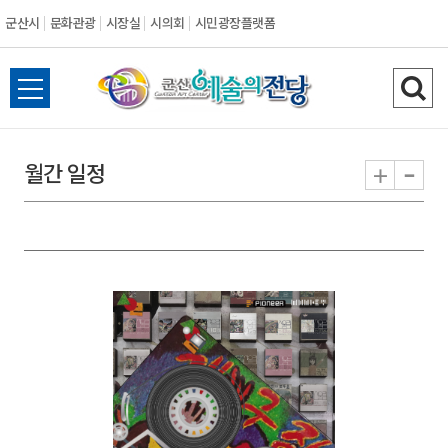
군산시
문화관광
시장실
시의회
시민광장플랫폼
군
전
검
산
체
색
메
하
-
+
월간 일정
시
뉴
기
열
기