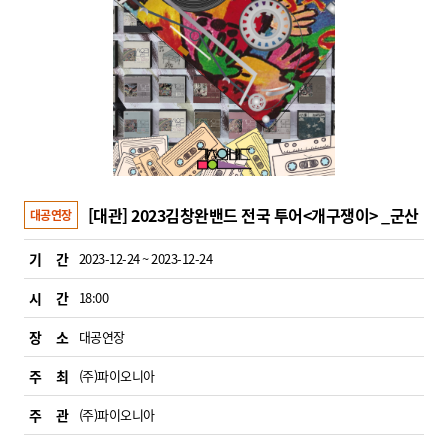
[대관] 2023김창완밴드 전국 투어<개구쟁이> _군산
대공연장
기 간
2023-12-24 ~ 2023-12-24
시 간
18:00
장 소
대공연장
주 최
(주)파이오니아
주 관
(주)파이오니아