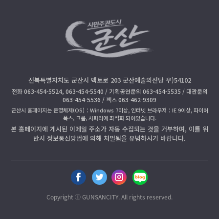
전북특별자치도 군산시 백토로 203 군산예술의전당 우)54102
전화 063-454-5524, 063-454-5540 / 기획공연문의 063-454-5535 / 대관문의
063-454-5536 / 팩스 063-462-9309
군산시 홈페이지는 운영체제(OS)：Windows 7이상, 인터넷 브라우저：IE 9이상, 파이어
폭스, 크롬, 사파리에 최적화 되어있습니다.
본 홈페이지에 게시된 이메일 주소가 자동 수집되는 것을 거부하며, 이를 위
반시 정보통신망법에 의해 처벌됨을 유념하시기 바랍니다.
페
트
인
블
이
위
스
로
스
터
타
그
Copyright ⓒ GUNSANCITY. All rights reserved.
북
공
공
공