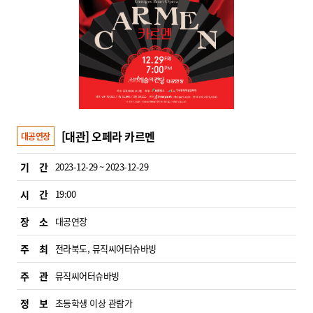
[대관] 오페라 카르멘
대공연장
기 간
2023-12-29 ~ 2023-12-29
시 간
19:00
장 소
대공연장
주 최
전라북도, 뮤직씨어터슈바빙
주 관
뮤직씨어터슈바빙
정 보
초등학생 이상 관람가