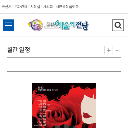
군산시
문화관광
시장실
시의회
시민광장플랫폼
군
전
검
산
체
색
메
하
-
+
월간 일정
시
뉴
기
열
기