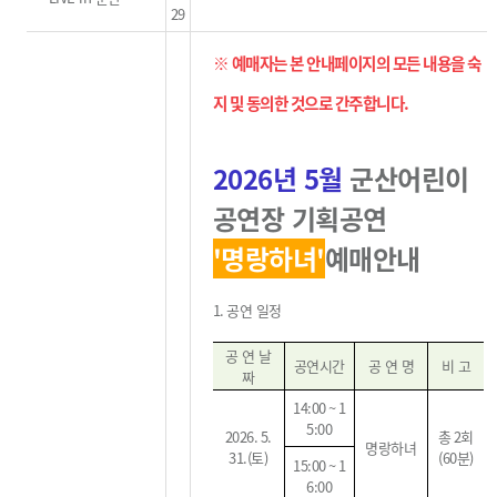
29
※ 예매자는 본 안내페이지의 모든 내용을 숙
지 및 동의한 것으로 간주합니다
.
2026
년 5
월
군산어린이
공연장 기획공연
'명랑하녀
'
예매안내
1.
공연 일정
공 연 날
공연시간
공 연 명
비 고
짜
14:00 ~ 1
5:00
2026. 5.
총
2
회
명랑하녀
31.(
토
)
(60
분
)
15:00 ~ 1
6:00