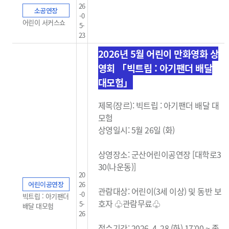
26
소공연장
-0
어린이 서커스쇼
5-
23
2026년 5월 어린이 만화영화 상
영회 「빅트립 : 아기팬더 배달
대모험」
제목(장르): 빅트립 : 아기팬더 배달 대
모험
상영일시: 5월 26일 (화)
상영장소: 군산어린이공연장 [대학로3
30(나운동)]
20
어린이공연장
26
관람대상: 어린이(3세 이상) 및 동반 보
-0
빅트립 : 아기팬더
호자 ♧관람무료
♧
5-
배달 대모험
26
접수기간: 2026. 4. 28.(화) 17:00 ~ 종