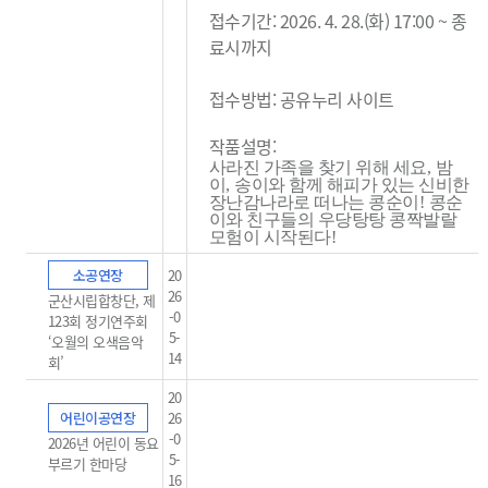
접수기간: 2026. 4. 28.(화) 17:00 ~ 종
료시까지
접수방법: 공유누리 사이트
작품설명:
사라진 가족을 찾기 위해 세요
,
밤
이
,
송이와 함께 해피가 있는 신비한
장난감나라로 떠나는 콩순이
!
콩순
이와 친구들의 우당탕탕 콩짝발랄
모험이 시작된다
!
소공연장
20
26
군산시립합창단, 제
-0
123회 정기연주회
5-
‘오월의 오색음악
14
회’
20
어린이공연장
26
-0
2026년 어린이 동요
5-
부르기 한마당
16