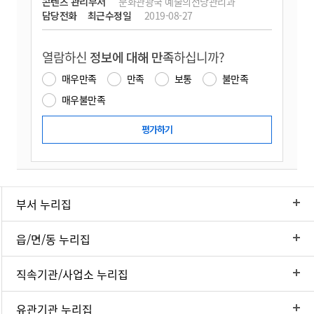
콘텐츠 관리부서
문화관광국 예술의전당관리과
담당전화
최근수정일
2019-08-27
열람하신
정보에 대해 만족
하십니까?
매우만족
만족
보통
불만족
매우불만족
부서 누리집
읍/면/동 누리집
직속기관/사업소 누리집
유관기관 누리집