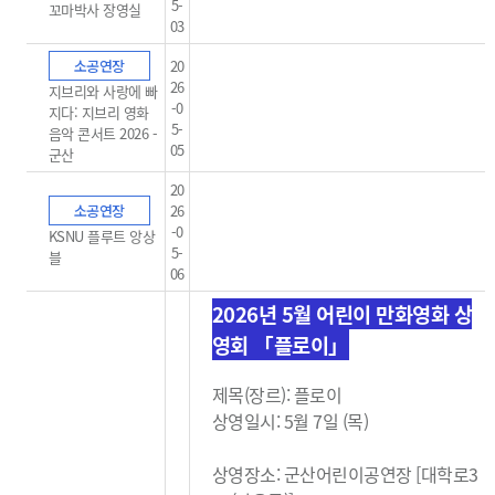
5-
꼬마박사 장영실
03
소공연장
20
26
지브리와 사랑에 빠
-0
지다: 지브리 영화
5-
음악 콘서트 2026 -
05
군산
20
소공연장
26
-0
KSNU 플루트 앙상
5-
블
06
2026년 5월 어린이 만화영화 상
영회 「플로이」
제목(장르): 플로이
상영일시: 5월 7일 (목)
상영장소: 군산어린이공연장 [대학로3