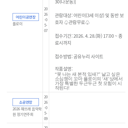
30(나운동)]
20
26
관람대상: 어린이(3세 이상) 및 동반 보
어린이공연장
-0
호자 ♧관람무료
♧
플로이
5-
07
접수기간: 2026. 4. 28.(화) 17:00 ~ 종
료시까지
접수방법: 공유누리 사이트
작품설명:
“
못 나는 새 본적 있새
?”
날고 싶은
소심쟁이 꼬마 플로이의
‘
새
’
상에서
가장 특별한 두근두근 첫 모험이 시
작된다
!
20
소공연장
26
-0
2026 해뜨래 음악학
5-
원 정기연주회
09
20