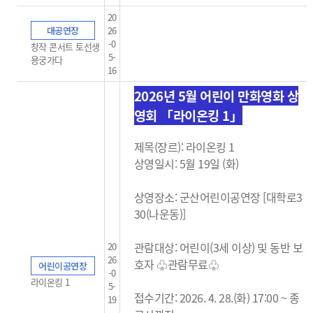
20
대공연장
26
-0
창작 콘서트 토선생
5-
용궁가다
16
2026년 5월 어린이 만화영화 상
영회 「라이온킹 1」
제목(장르): 라이온킹 1
상영일시: 5월 19일 (화)
상영장소: 군산어린이공연장 [대학로3
30(나운동)]
관람대상: 어린이(3세 이상) 및 동반 보
20
26
호자 ♧관람무료
♧
어린이공연장
-0
라이온킹 1
5-
접수기간: 2026. 4. 28.(화) 17:00 ~ 종
19