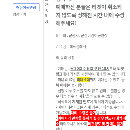
26
예매하신 분들은 티켓이 취소되
어린이공연장
-0
지 않도록 정해진 시간 내에 수령
명랑하녀
5-
31
해주세요!
6.
주최
:
군산시, 군산어린이공연장
7. 주관 : 레드클래식
※
유의 사항
-
예매는
5
월 20일
수요일 오전
10
시
부터
티켓
링크
에서 좌석을 지정하여 예매 할 수 있습니다
.
-
하나의
ID
당
최대 4
매
까지 예매할 수 있고
,
중
복 예매는 불가
합니다
.
-
신청 이후 취소를 하지 않고 임의로 불참할 경
우
다
음 접수 시
제한
을 받으실 수 있습니다
.
-
좌석표에
기재된 번호
에 착석이 가능합니다
.
-
예매자 본인 또는 직계 가족만 좌석표 수령이
가능하며,
대리 수령은 불가
합니다
.
-
예매자가 관람을 못하게 될 경우 반드시 예약 취
소
하여주시기 바라며
티켓양도 및 판매는 불가
합니다.