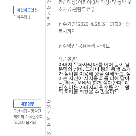
관람대상: 어린이(3세 이상) 및 동반 보
20
26
호자 ♧관람무료
♧
어린이공연장
-0
라이온킹 1
5-
접수기간: 2026. 4. 28.(화) 17:00 ~ 종
21
료시까지
접수방법: 공유누리 사이트
작품설명:
아버지 무파사의 대를 이어 왕이 될
운명의 심바
.
그러나 왕의 동생 스카
가 심바를 이용해 왕을 살해하고
,
심
바는 자신이 저지를 죄를 피해 달아
나
,
티몬
,
품바와 함께 살아간다
.
과
연 심바는 아버지의 원수를 갚고 왕
의 자리를 되찾을 수 있을까
?
20
대공연장
26
군산시립교향악단
-0
제81회 기획연주회
5-
[교과서 음악회]
21
20