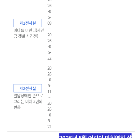
26
-0
5-
제1전시실
09
~
바다를 바란다(새만
20
금 갯벌 사진전)
26
-0
5-
22
20
26
-0
5-
제3전시실
11
발달장애인 손으로
~
그리는 미래 3년의
20
변화
26
-0
5-
22
2026년 5월 어린이 만화영화 상