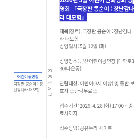
영회 「극장판 콩순이 : 장난감나
라 대모험」
제목(장르): 극장판 콩순이 : 장난감나
라 대모험
상영일시: 5월 12일 (화)
상영장소: 군산어린이공연장 [대학로3
30(나운동)]
20
어린이공연장
26
-0
관람대상: 어린이(3세 이상) 및 동반 보
극장판 콩순이 : 장
5-
난감나라 대모험
호자 ♧관람무료
♧
12
접수기간: 2026. 4. 28.(화) 17:00 ~ 종
료시까지
접수방법: 공유누리 사이트