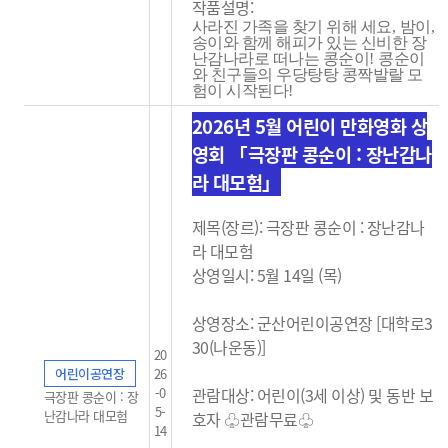
작품설명:
사라진 가족을 찾기 위해 세요
,
밤이
,
송이와 함께 해피가 있는 신비한 장
난감나라로 떠나는 콩순이
!
콩순이
와 친구들의 우당탕탕 콩짝발랄 모
험이 시작된다
!
2026년 5월 어린이 만화영화 상
영회 「극장판 콩순이 : 장난감나
라 대모험」
제목(장르): 극장판 콩순이 : 장난감나
라 대모험
상영일시: 5월 14일 (목)
상영장소: 군산어린이공연장 [대학로3
30(나운동)]
20
어린이공연장
26
-0
관람대상: 어린이(3세 이상) 및 동반 보
극장판 콩순이 : 장
5-
난감나라 대모험
호자 ♧관람무료
♧
14