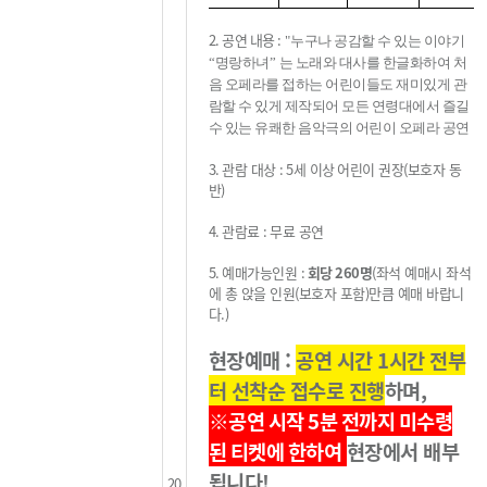
2.
공연 내용
:
"
누구나 공감할 수 있는 이야기
“
명랑하녀
”
는 노래와 대사를 한글화하여 처
음 오페라를 접하는 어린이들도 재미있게 관
람할 수 있게 제작되어 모든 연령대에서
즐길
수 있는 유쾌한 음악극의 어린이 오페라 공연
3.
관람 대상
: 5세
이상
어린이 권장
(
보호자 동
반
)
4.
관람료
:
무료 공연
5.
예매가능인원
:
회당
260
명
(
좌석 예매시 좌석
에 총 앉을 인원
(
보호자 포함
)
만큼 예매 바랍니
다
.
)
현장예매 :
공연 시간 1시간 전부
터 선착순 접수로 진행
하며,
※공연 시작 5분 전까지
미수령
된 티켓
에
한하여
현장에서 배부
됩니다!
20