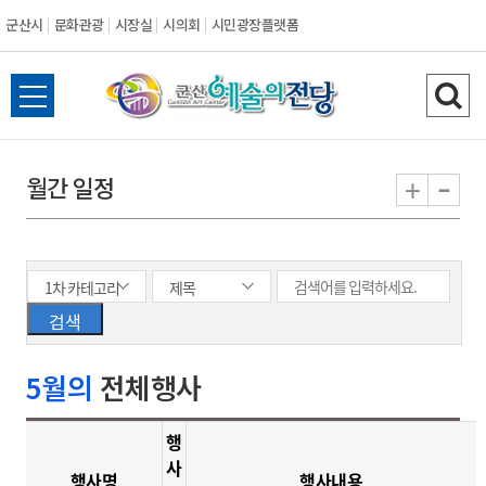
군산시
문화관광
시장실
시의회
시민광장플랫폼
군
전
검
산
체
색
메
하
-
+
월간 일정
시
뉴
기
열
기
5월의
전체행사
행
사
행사명
행사내용