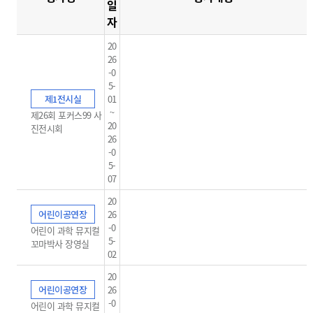
일
자
20
26
-0
5-
제1전시실
01
~
제26회 포커스99 사
20
진전시회
26
-0
5-
07
20
어린이공연장
26
-0
어린이 과학 뮤지컬
5-
꼬마박사 장영실
02
20
어린이공연장
26
-0
어린이 과학 뮤지컬