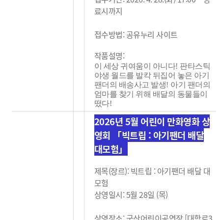
료시까지
접수방법: 공유누리 사이트
작품설명:
이 세상 귀여움이 아니다
!
판타스틱
야생 월드를 발칵 뒤집어 놓은 아기
팬더의 배송사고 발생
!
아기 팬더의
엄마를 찾기 위해 배달의 동물들이
떴다
!
2026년 5월 어린이 만화영화 상
영회 「빅트립 : 아기팬더 배달
대모험」
제목(장르): 빅트립 : 아기팬더 배달 대
모험
상영일시: 5월 28일 (목)
상영장소: 군산어린이공연장 [대학로3