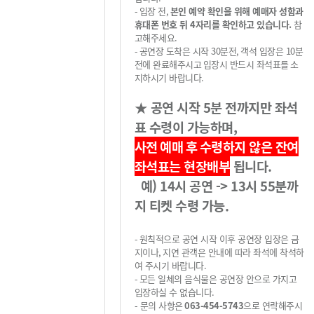
-
입장 전
,
본인 예약 확인을 위해 예매자 성함과
휴대폰 번호 뒤 4자리를 확인하고 있습니다.
참
고해주세요.
-
공연장 도착은 시작
30
분전
,
객석 입장은
10
분
전에 완료해주시고
입장시 반드시 좌석표를
소
지하시기 바랍니다
.
★
공연 시작 5
분 전까지만 좌석
표 수령이 가능하며
,
사전 예매 후
수령하지 않은 잔여
좌석표는 현장배부
됩니다
.
예) 14시 공연 -> 13시 55분까
지 티켓 수령 가능.
-
원칙적으로 공연 시작 이후 공연장 입장은 금
지이나
,
지연 관객은 안내에 따라 좌석에 착석하
여 주시기 바랍니다
.
-
모든 일체의 음식물은 공연장 안으로 가지고
입장하실 수 없습니다
.
-
문의 사항은
063-454-5743
으로 연락해주시