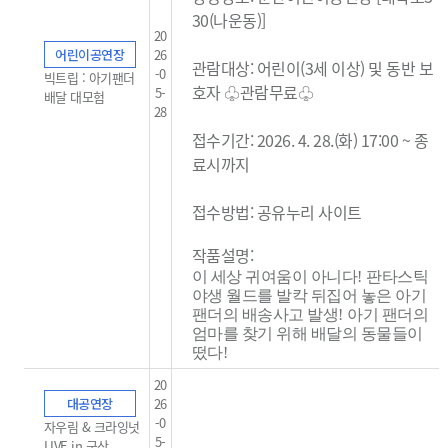
30(나운동)]
20
어린이공연장
26
관람대상: 어린이(3세 이상) 및 동반 보
-0
빅트립 : 아기팬더
호자 ♧관람무료
♧
5-
배달 대모험
28
접수기간: 2026. 4. 28.(화) 17:00 ~ 종
료시까지
접수방법: 공유누리 사이트
작품설명:
이 세상 귀여움이 아니다
!
판타스틱
야생 월드를 발칵 뒤집어 놓은 아기
팬더의 배송사고 발생
!
아기 팬더의
엄마를 찾기 위해 배달의 동물들이
떴다
!
20
대공연장
26
-0
자우림 & 크라잉넛
5-
LIVE in 군산