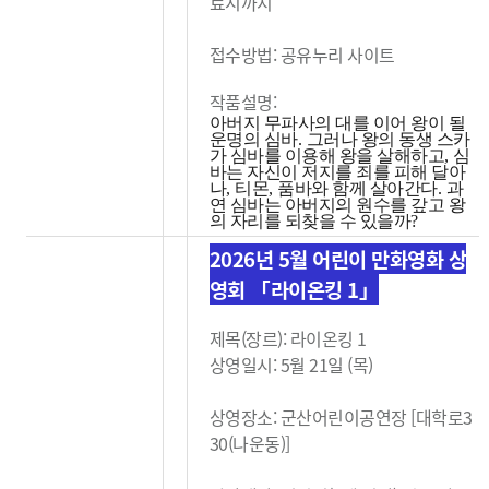
료시까지
접수방법: 공유누리 사이트
작품설명:
아버지 무파사의 대를 이어 왕이 될
운명의 심바
.
그러나 왕의 동생 스카
가 심바를 이용해 왕을 살해하고
,
심
바는 자신이 저지를 죄를 피해 달아
나
,
티몬
,
품바와 함께 살아간다
.
과
연 심바는 아버지의 원수를 갚고 왕
의 자리를 되찾을 수 있을까
?
2026년 5월 어린이 만화영화 상
영회 「라이온킹 1」
제목(장르): 라이온킹 1
상영일시: 5월 21일 (목)
상영장소: 군산어린이공연장 [대학로3
30(나운동)]