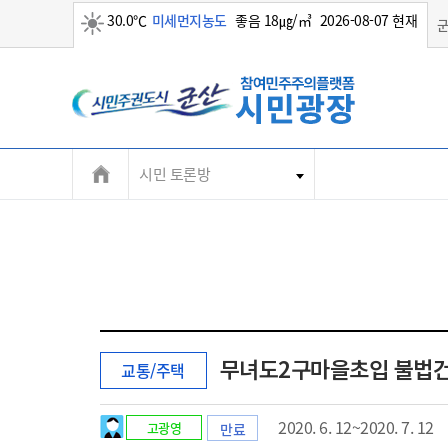
30.0℃
미세먼지농도
좋음 18㎍/㎥
2026-08-07 현재
맑음
시민 토론방
무녀도2구마을초입 불법건
교통/주택
2020. 6. 12~2020. 7. 12
고광영
만료