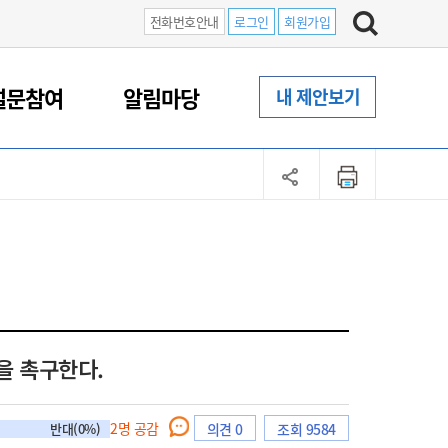
전화번호안내
로그인
회원가입
설문참여
알림마당
내 제안보기
을 촉구한다.
2
명 공감
반대(0%)
의견 0
조회 9584