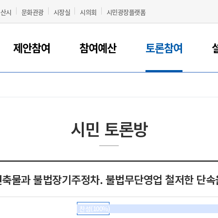
군산시
문화관광
시장실
시의회
시민광장플랫폼
제안참여
참여예산
토론참여
시민 토론방
축물과 불법장기주정차. 불법무단영업 철저한 단속
찬성(100%)
찬반형