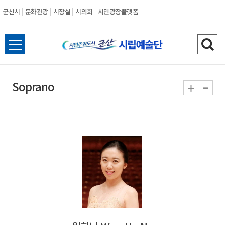
군산시
문화관광
시장실
시의회
시민광장플랫폼
군
전
검
산
체
색
메
하
-
+
Soprano
시
뉴
기
열
기