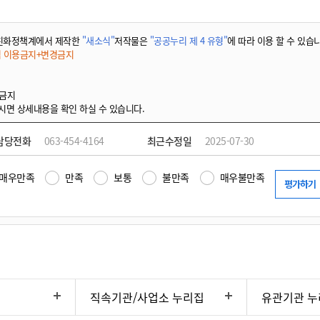
친화정책계에서 제작한
"새소식"
저작물은
"공공누리 제 4 유형"
에 따라 이용 할 수 있습
적 이용금지+변경금지
 금지
시면 상세내용을 확인 하실 수 있습니다.
담당전화
063-454-4164
최근수정일
2025-07-30
매우만족
만족
보통
불만족
매우불만족
직속기관/사업소 누리집
유관기관 누