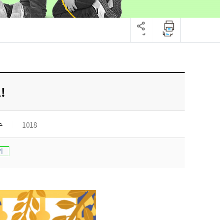
!
수
1018
기