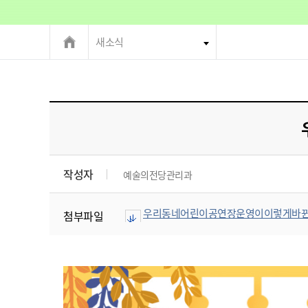
새소식
작성자
예술의전당관리과
우리동네어린이공연장운영이이렇게바뀐대요
첨부파일