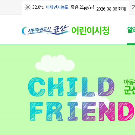
32.0℃
미세먼지농도
좋음 21㎍/㎥
2026-08-06 현재
맑음
군
알
산
시
어
린
이
시
청