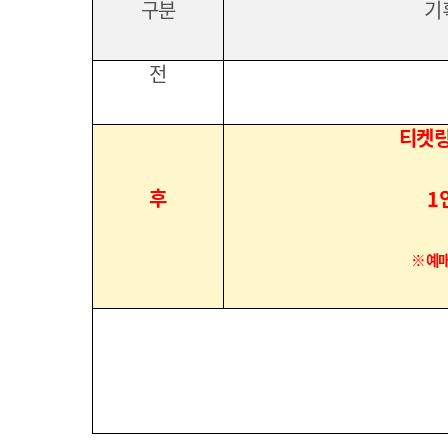
구분
기
전
티켓
후
1
※
예매