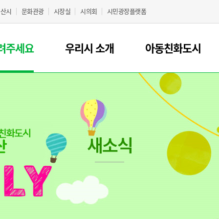
군산시
문화관광
시장실
시의회
시민광장플랫폼
려주세요
우리시 소개
아동친화도시
새소식