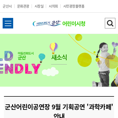
군산시
문화관광
시장실
시의회
시민광장플랫폼
군
전
검
산
체
색
메
하
시
뉴
기
열
새소식
어
기
린
이
시
군산어린이공연장 9월 기획공연 '과학카페'
청
안내